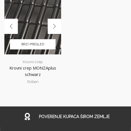
BRZI PREGLED
Krovni crep
Krovni crep MONZAplus
schwarz
Röben
POVERENJE KUPACA ŠIROM ZEMLJE