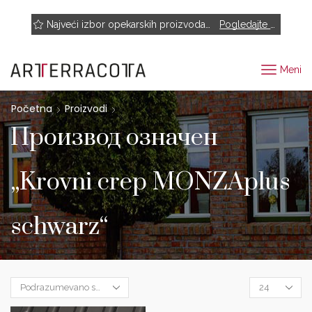
NOVO! Muhr, Rairies Montrieux, Engels Baksteen, ABC-Klinkergruppe, Cotto D'este...
Najveći izbor opekarskih proizvoda renomiranih proizvođača
Pogledajte proizvode
Meni
Početna
Proizvodi
Производ oзначен
„Krovni crep MONZAplus
schwarz“
Products
per
page