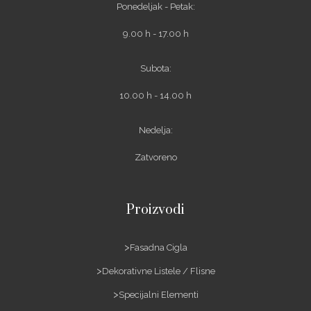
Ponedeljak - Petak:
9.00 h - 17.00 h
Subota:
10.00 h - 14.00 h
Nedelja:
Zatvoreno
Proizvodi
Fasadna Cigla
Dekorativne Listele / Flisne
Specijalni Elementi