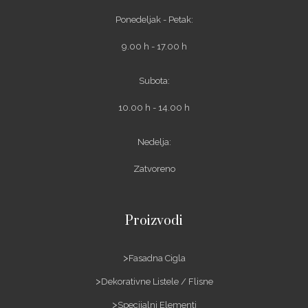
Ponedeljak - Petak:
9.00 h - 17.00 h
Subota:
10.00 h - 14.00 h
Nedelja:
Zatvoreno
Proizvodi
Fasadna Cigla
Dekorativne Listele / Flisne
Specijalni Elementi