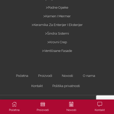
Podne Opeke
Kamen I Mermer
Keramika Za Enterijer I Eksterijer
Šindra Sistemi
Krovni Crep
Ventilisane Fasade
Početna
Proizvodi
Novosti
O nama
Kontakt
Politika privatnosti
Kopiranje sadržaja bez dozvole je zabranjeno i kažnjivo po zakonu. Sva prava
zadržana ©2023
ARTerracotta d.o.o.
| Powered by
Arhitekta
Početna
Proizvodi
Novosti
Kontakt