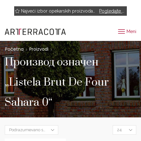
NOVO! Muhr, Rairies Montrieux, Engels Baksteen, ABC-Klinkergruppe, Cotto D'este...
Najveći izbor opekarskih proizvoda renomiranih proizvođača
Pogledajte proizvode
Meni
Početna
Proizvodi
Производ oзначен
„Listela Brut De Four
Sahara 0“
Products
per
page