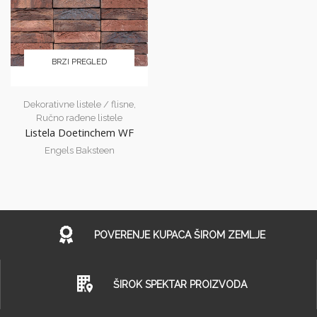
BRZI PREGLED
Dekorativne listele / flisne
,
Ručno rađene listele
Listela Doetinchem WF
Engels Baksteen
POVERENJE KUPACA ŠIROM ZEMLJE
ŠIROK SPEKTAR PROIZVODA