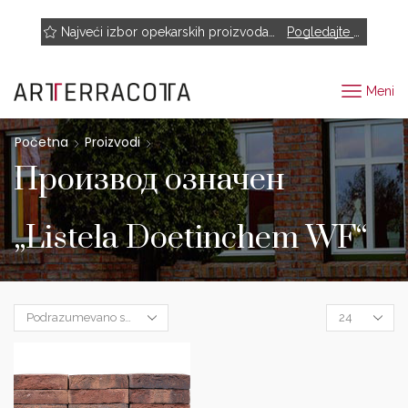
NOVO! Muhr, Rairies Montrieux, Engels Baksteen, ABC-Klinkergruppe, Cotto D'este...
Najveći izbor opekarskih proizvoda renomiranih proizvođača
Pogledajte proizvode
Meni
Početna
Proizvodi
Производ oзначен
„Listela Doetinchem WF“
Products
per
page