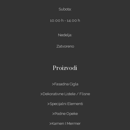
Subota:
10.00 h - 14.00 h
Nedelja:
Zatvoreno
Proizvodi
Fasadna Cigla
Dekorativne Listele / Flisne
Specijalni Elementi
Podne Opeke
Kamen I Mermer