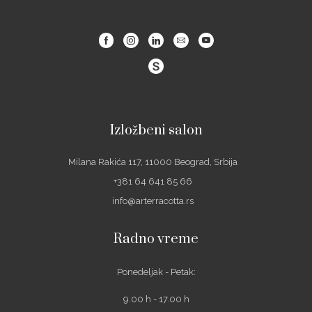
Facebook
Instagram
Linkedin
Email
Youtube
Izložbeni salon
Milana Rakića 117, 11000 Beograd, Srbija
+381 64 641 85 66
info@arterracotta.rs
Radno vreme
Ponedeljak - Petak:
9.00 h - 17.00 h