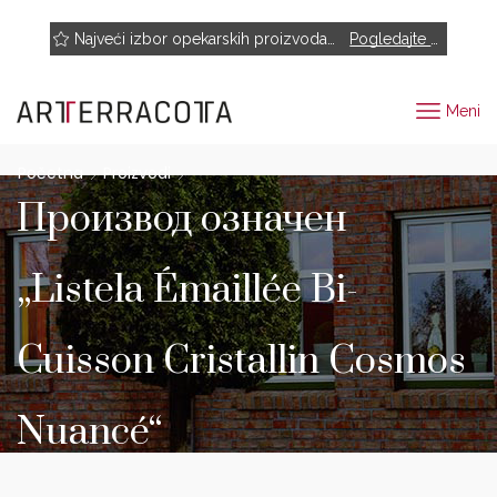
NOVO! Muhr, Rairies Montrieux, Engels Baksteen, ABC-Klinkergruppe, Cotto D'este...
Najveći izbor opekarskih proizvoda renomiranih proizvođača
Pogledajte proizvode
Meni
Početna
Proizvodi
Производ oзначен
„Listela Émaillée Bi-
Cuisson Cristallin Cosmos
Nuancé“