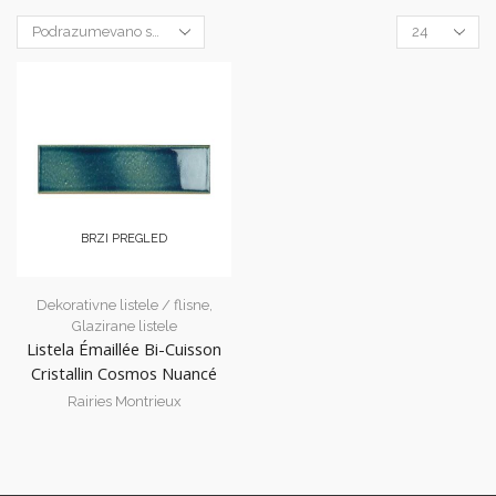
Products
per
page
BRZI PREGLED
Dekorativne listele / flisne
,
Glazirane listele
Listela Émaillée Bi-Cuisson
Cristallin Cosmos Nuancé
Rairies Montrieux