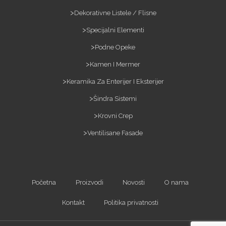
Dekorativne Listele / Flisne
Specijalni Elementi
Podne Opeke
Kamen I Mermer
Keramika Za Enterijer I Eksterijer
Šindra Sistemi
Krovni Crep
Ventilisane Fasade
Početna
Proizvodi
Novosti
O nama
Kontakt
Politika privatnosti