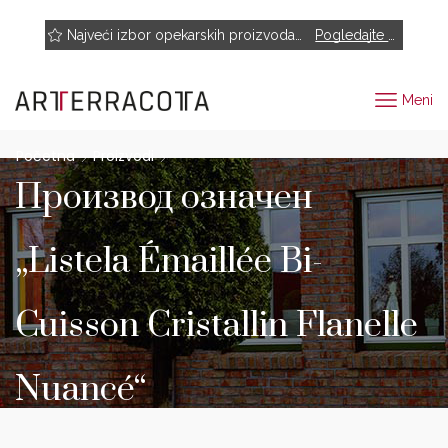
NOVO! Muhr, Rairies Montrieux, Engels Baksteen, ABC-Klinkergruppe, Cotto D'este...
Najveći izbor opekarskih proizvoda renomiranih proizvođača
Pogledajte proizvode
Meni
Početna
Proizvodi
Производ oзначен
„Listela Émaillée Bi-
Cuisson Cristallin Flanelle
Nuancé“