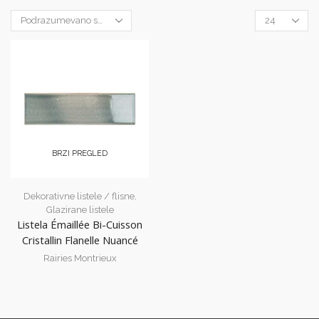
Products
per
page
BRZI PREGLED
Dekorativne listele / flisne
,
Glazirane listele
Listela Émaillée Bi-Cuisson
Cristallin Flanelle Nuancé
Rairies Montrieux