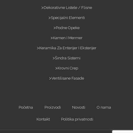
Dekorativne Listele / Flisne
Specijalni Elementi
Podne Opeke
Kamen I Mermer
Keramika Za Enterijer I Eksterijer
Šindra Sistemi
Krovni Crep
Ventilisane Fasade
Početna
Proizvodi
Novosti
O nama
Kontakt
Politika privatnosti