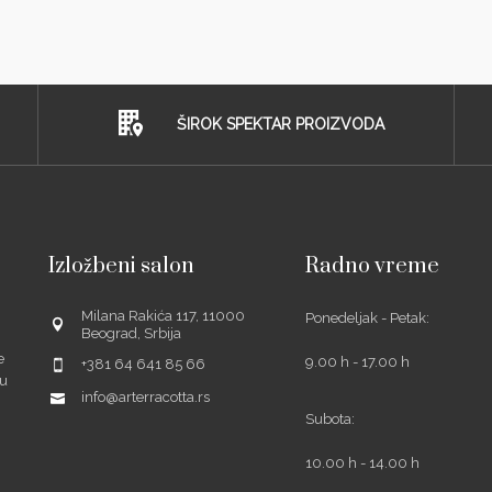
ŠIROK SPEKTAR PROIZVODA
Izložbeni salon
Radno vreme
Milana Rakića 117, 11000
Ponedeljak - Petak:
Beograd, Srbija
e
9.00 h - 17.00 h
+381 64 641 85 66
šu
info@arterracotta.rs
Subota:
10.00 h - 14.00 h