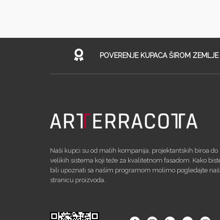
POVERENJE KUPACA ŠIROM ZEMLJE
Naši kupci su od malih kompanija, projektantskih biroa do
velikih sistema koji teže za kvalitetnom fasadom. Kako bist
bili upoznati sa našim programom molimo pogledajte na
stranicu proizvoda.