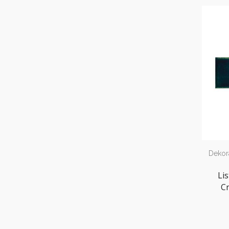
Dekora
Li
Cr