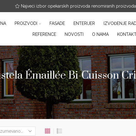
nfo@arterracotta.rs
Najveći izbor opekarskih proizvoda renomiranih proizvođ
TNA
PROIZVODI
FASADE
ENTERIJER
IZVOĐENJE RA
REFERENCE
NOVOSTI
O NAMA
KONTAK
tela Émaillée Bi-Cuisson Cris