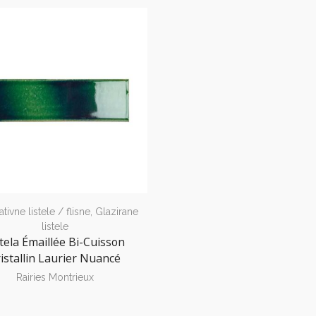
tivne listele / flisne
,
Glazirane
listele
stela Émaillée Bi-Cuisson
istallin Laurier Nuancé
Rairies Montrieux