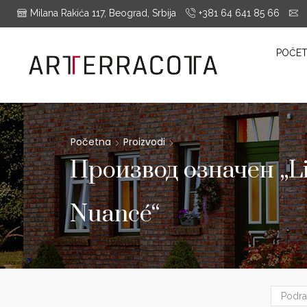
Milana Rakića 117, Beograd, Srbija
+381 64 641 85 66
i
es Montrieux, Engels Baksteen, ABC-Klinkergruppe, Cotto D'este...
POČE
Početna
Proizvodi
Производ oзначен „Lis
Nuancé“