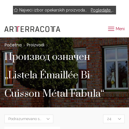
NOVO! Muhr, Rairies Montrieux, Engels Baksteen, ABC-Klinkergruppe, Cotto D'este...
Najveći izbor opekarskih proizvoda renomiranih proizvođača
Pogledajte proizvode
Meni
Početna
Proizvodi
Производ oзначен
„Listela Émaillée Bi-
Cuisson Métal Fabula“
Products
per
page