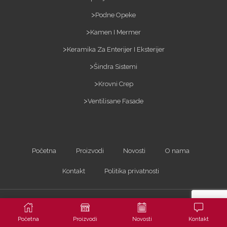
Podne Opeke
Kamen I Mermer
Keramika Za Enterijer I Eksterijer
Šindra Sistemi
Krovni Crep
Ventilisane Fasade
Početna
Proizvodi
Novosti
O nama
Kontakt
Politika privatnosti
Kopiranje sadržaja bez dozvole je zabranjeno i kažnjivo po zakonu. Sva prava
zadržana ©2023
ARTerracotta d.o.o.
| Powered by
Arhitekta
Početna
Proizvodi
Novosti
Kontakt