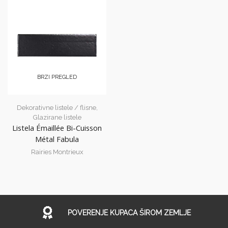
BRZI PREGLED
Dekorativne listele / flisne
,
Glazirane listele
Listela Émaillée Bi-Cuisson
Métal Fabula
Rairies Montrieux
POVERENJE KUPACA ŠIROM ZEMLJE