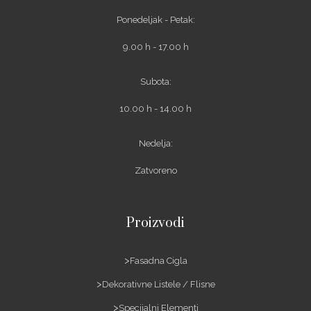
Ponedeljak - Petak:
9.00 h - 17.00 h
Subota:
10.00 h - 14.00 h
Nedelja:
Zatvoreno
Proizvodi
Fasadna Cigla
Dekorativne Listele / Flisne
Specijalni Elementi