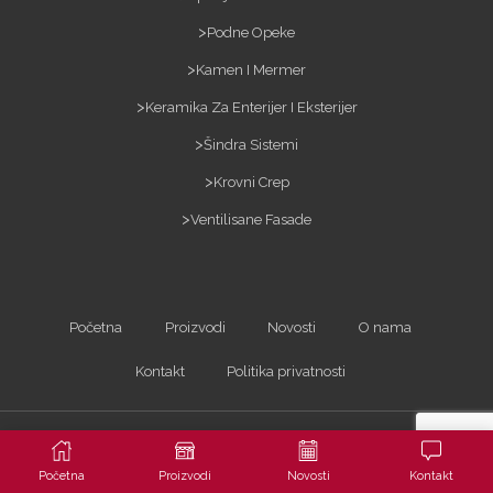
Podne Opeke
Kamen I Mermer
Keramika Za Enterijer I Eksterijer
Šindra Sistemi
Krovni Crep
Ventilisane Fasade
Početna
Proizvodi
Novosti
O nama
Kontakt
Politika privatnosti
Kopiranje sadržaja bez dozvole je zabranjeno i kažnjivo po zakonu. Sva prava
zadržana ©2023
ARTerracotta d.o.o.
| Powered by
Arhitekta
Početna
Proizvodi
Novosti
Kontakt