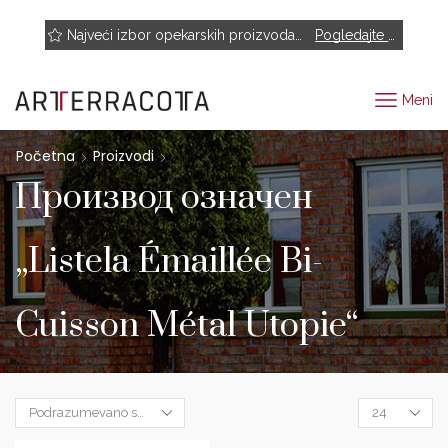
NOVO! Muhr, Rairies Montrieux, Engels Baksteen, ABC-Klinkergruppe, Cotto D'este...
Najveći izbor opekarskih proizvoda renomiranih proizvođača
Pogledajte proizvode
Meni
Početna
Proizvodi
Производ oзначен
„Listela Émaillée Bi-
Cuisson Métal Utopie“
Products
per
page