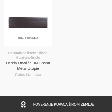
BRZI PREGLED
Dekorativne listele / flisne
,
Glazirane listele
Listela Émaillée Bi-Cuisson
Métal Utopie
Rairies Montrieux
POVERENJE KUPACA ŠIROM ZEMLJE