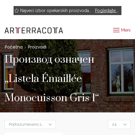
NOVO! Muhr, Rairies Montrieux, Engels Baksteen, ABC-Klinkergruppe, Cotto D'este...
Najveći izbor opekarskih proizvoda renomiranih proizvođača
Pogledajte proizvode
Meni
Početna
Proizvodi
Производ oзначен
„Listela Émaillée
Monocuisson Gris 1“
Products
per
page