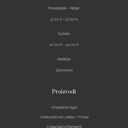
Ponedeljak - Petak:
9.00 h - 17.00 h
Subota:
10.00 h - 14.00 h
Nedelja:
Zatvoreno
Proizvodi
Fasadna Cigla
Dekorativne Listele / Flisne
Specijalni Elementi