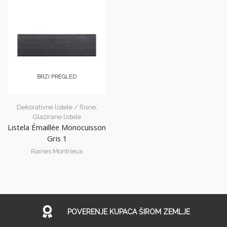
BRZI PREGLED
Dekorativne listele / flisne
,
Glazirane listele
Listela Émaillée Monocuisson
Gris 1
Rairies Montrieux
POVERENJE KUPACA ŠIROM ZEMLJE