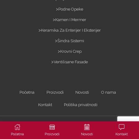
Podne Opeke
Kamen I Mermer
Keramika Za Enterijer I Eksterijer
Šindra Sistemi
Krovni Crep
Ventilisane Fasade
Početna
Proizvodi
Novosti
O nama
Kontakt
Politika privatnosti
Kopiranje sadržaja bez dozvole je zabranjeno i kažnjivo po zakonu. Sva prava
zadržana ©2023
ARTerracotta d.o.o.
| Powered by
Arhitekta
Početna
Proizvodi
Novosti
Kontakt