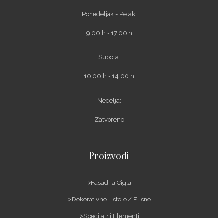
Ponedeljak - Petak:
9.00 h - 17.00 h
Subota:
10.00 h - 14.00 h
Nedelja:
Zatvoreno
Proizvodi
Fasadna Cigla
Dekorativne Listele / Flisne
Specijalni Elementi