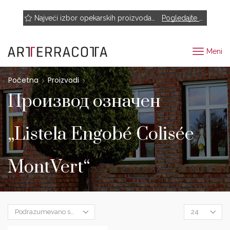
NOVO! Muhr, Rairies Montrieux, Engels Baksteen, ABC-Klinkergruppe, Cotto D'este...
Najveći izbor opekarskih proizvoda renomiranih proizvođača
Pogledajte proizvode
Meni
Početna
Proizvodi
Производ oзначен
„Listela Engobé Colisée
MontVert“
Products
per
page