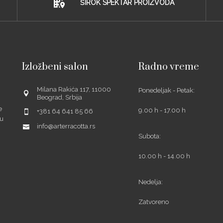
ŠIROK SPEKTAR PROIZVODA
Izložbeni salon
Radno vreme
Milana Rakića 117, 11000
Ponedeljak - Petak:
Beograd, Srbija
e
9.00 h - 17.00 h
+381 64 641 85 66
šu
info@arterracotta.rs
Subota:
10.00 h - 14.00 h
ube
Nedelja:
Zatvoreno