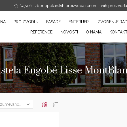
nfo@arterracotta.rs
Najveći izbor opekarskih proizvoda renomiranih proizvođ
TNA
PROIZVODI
FASADE
ENTERIJER
IZVOĐENJE RA
REFERENCE
NOVOSTI
O NAMA
KONTAK
stela Engobé Lisse MontBlan