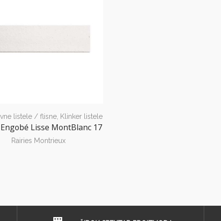
vne listele / flisne
,
Klinker listele
a Engobé Lisse MontBlanc 17
Rairies Montrieux