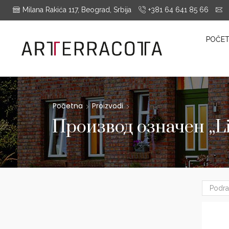
Milana Rakića 117, Beograd, Srbija
+381 64 641 85 66
i
es Montrieux, Engels Baksteen, ABC-Klinkergruppe, Cotto D'este...
POČE
Početna
Proizvodi
Производ oзначен „Li