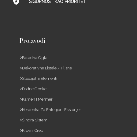
SIGURNOST KAO PRIORITET
Proizvodi
Fasadna Cigla
Dekorativne Listele / Flisne
Specijalni Elementi
Podne Opeke
Kamen I Mermer
Keramika Za Enterijer I Eksterijer
Šindra Sistemi
Krovni Crep