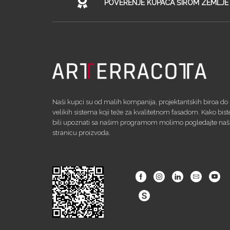
POVERENJE KUPACA ŠIROM ZEMLJE
Naši kupci su od malih kompanija, projektantskih biroa do
velikih sistema koji teže za kvalitetnom fasadom. Kako bist
bili upoznati sa našim programom molimo pogledajte na
stranicu proizvoda.
Facebook
Instagram
Linkedin
Email
Yout