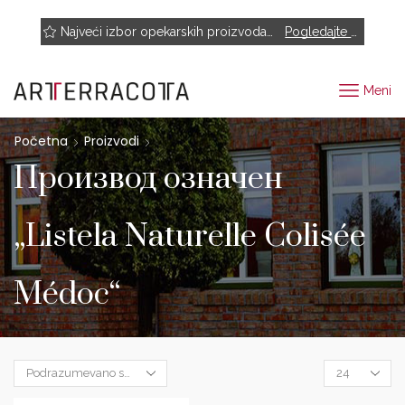
NOVO! Muhr, Rairies Montrieux, Engels Baksteen, ABC-Klinkergruppe, Cotto D'este...
Najveći izbor opekarskih proizvoda renomiranih proizvođača
Pogledajte proizvode
Meni
Početna
Proizvodi
Производ oзначен
„Listela Naturelle Colisée
Médoc“
Products
per
page