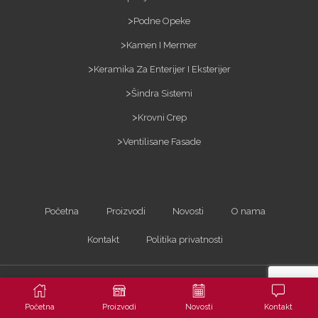
Podne Opeke
Kamen I Mermer
Keramika Za Enterijer I Eksterijer
Šindra Sistemi
Krovni Crep
Ventilisane Fasade
Početna
Proizvodi
Novosti
O nama
Kontakt
Politika privatnosti
Kopiranje sadržaja bez dozvole je zabranjeno i kažnjivo po zakonu. Sva prava
zadržana ©2023
ARTerracotta d.o.o.
| Powered by
Arhitekta
Početna
Proizvodi
Novosti
Kontakt