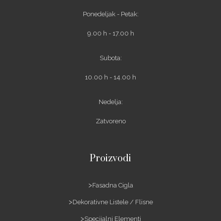
Ponedeljak - Petak:
9.00 h - 17.00 h
Subota:
10.00 h - 14.00 h
Nedelja:
Zatvoreno
Proizvodi
Fasadna Cigla
Dekorativne Listele / Flisne
Specijalni Elementi