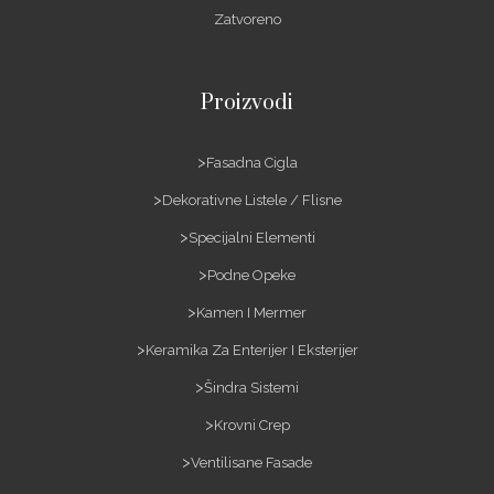
Zatvoreno
Proizvodi
Fasadna Cigla
Dekorativne Listele / Flisne
Specijalni Elementi
Podne Opeke
Kamen I Mermer
Keramika Za Enterijer I Eksterijer
Šindra Sistemi
Krovni Crep
Ventilisane Fasade