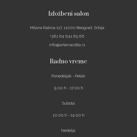
Izložbeni salon
Milana Rakića 117, 11000 Beograd, Srbija
+381 64 641 85 66
info@arterracotta.rs
Radno vreme
Ponedeljak - Petak:
9.00 h - 17.00 h
Subota:
10.00 h - 14.00 h
Nedelja: