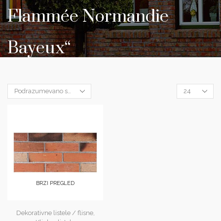
Flammée Normandie
Bayeux“
Products
per
page
BRZI PREGLED
Dekorativne listele / flisne
,