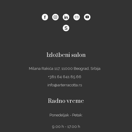
Facebook
Instagram
Linkedin
Email
Youtube
Izložbeni salon
Milana Rakića 117, 11000 Beograd, Srbija
+381 64 641 85 66
info@arterracotta.rs
Radno vreme
Ponedeljak - Petak:
9.00 h - 17.00 h