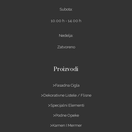
Subota:
10.00 h - 14.00 h
Nedelja:
Zatvoreno
Proizvodi
Fasadna Cigla
Dekorativne Listele / Flisne
Specijalni Elementi
Podne Opeke
Kamen I Mermer