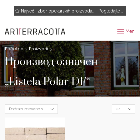
NOVO! Muhr, Rairies Montrieux, Engels Baksteen, ABC-Klinkergruppe, Cotto D'este...
Najveći izbor opekarskih proizvoda renomiranih proizvođača
Pogledajte proizvode
Meni
Početna
Proizvodi
Производ oзначен
„Listela Polar DF“
Products
per
page