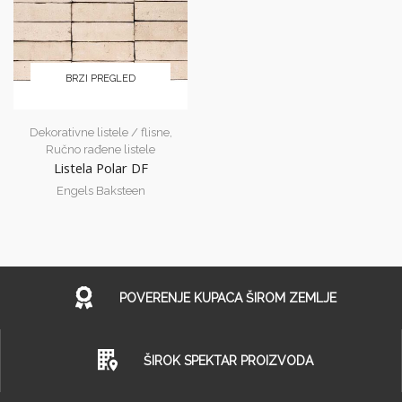
BRZI PREGLED
Dekorativne listele / flisne
,
Ručno rađene listele
Listela Polar DF
Engels Baksteen
POVERENJE KUPACA ŠIROM ZEMLJE
ŠIROK SPEKTAR PROIZVODA