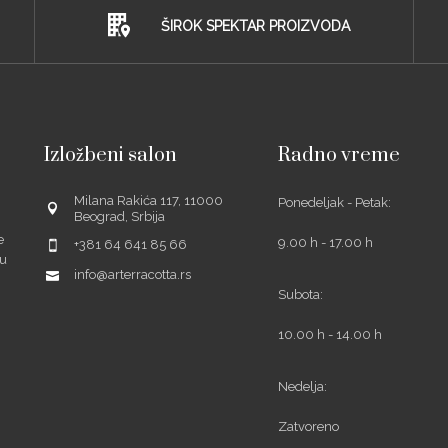
ŠIROK SPEKTAR PROIZVODA
Izložbeni salon
Radno vreme
Milana Rakića 117, 11000
Ponedeljak - Petak:
Beograd, Srbija
e
9.00 h - 17.00 h
+381 64 641 85 66
šu
info@arterracotta.rs
Subota:
10.00 h - 14.00 h
ube
Nedelja:
Zatvoreno