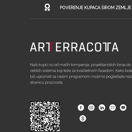
POVERENJE KUPACA ŠIROM ZEMLJE
Naši kupci su od malih kompanija, projektantskih biroa do
velikih sistema koji teže za kvalitetnom fasadom. Kako bist
bili upoznati sa našim programom molimo pogledajte na
stranicu proizvoda.
Facebook
Instagram
Linkedin
Email
Yout