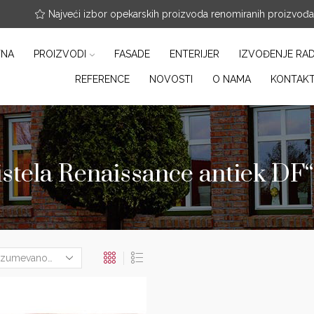
nfo@arterracotta.rs
Najveći izbor opekarskih proizvoda renomiranih proizvođ
TNA
PROIZVODI
FASADE
ENTERIJER
IZVOĐENJE RA
REFERENCE
NOVOSTI
O NAMA
KONTAK
stela Renaissance antiek DF“