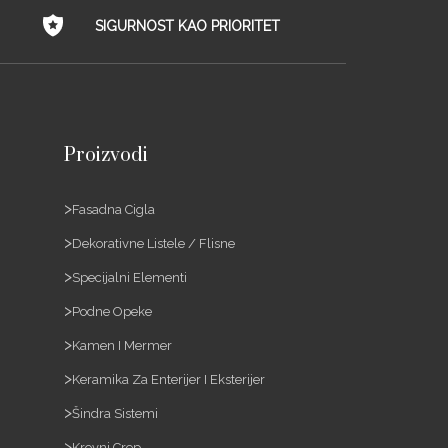
SIGURNOST KAO PRIORITET
Proizvodi
Fasadna Cigla
Dekorativne Listele / Flisne
Specijalni Elementi
Podne Opeke
Kamen I Mermer
Keramika Za Enterijer I Eksterijer
Šindra Sistemi
Krovni Crep