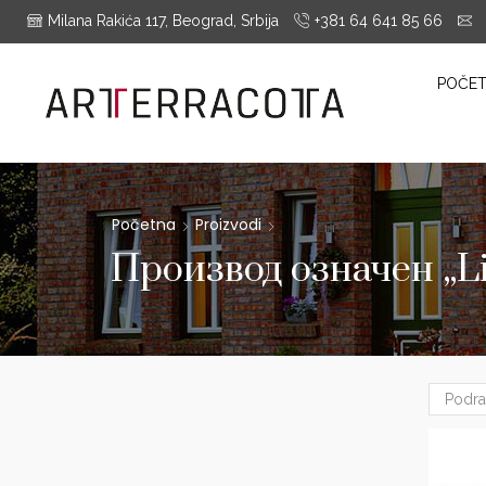
Milana Rakića 117, Beograd, Srbija
+381 64 641 85 66
i
es Montrieux, Engels Baksteen, ABC-Klinkergruppe, Cotto D'este...
POČE
Početna
Proizvodi
Производ oзначен „Li