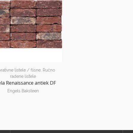
ativne listele / flisne
,
Ručno
rađene listele
ela Renaissance antiek DF
Engels Baksteen