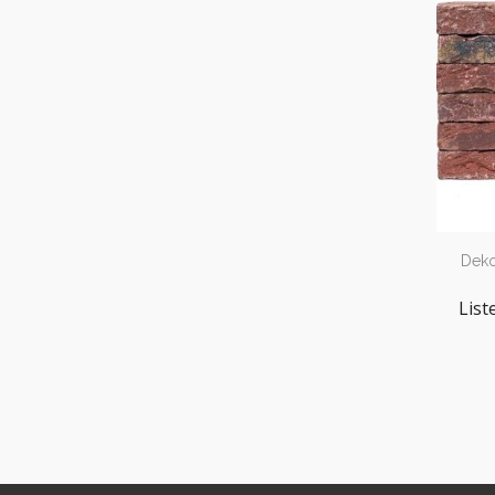
Dekor
List