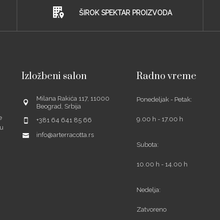
ŠIROK SPEKTAR PROIZVODA
Izložbeni salon
Radno vreme
Milana Rakića 117, 11000
Ponedeljak - Petak:
Beograd, Srbija
e
9.00 h - 17.00 h
+381 64 641 85 66
šu
info@arterracotta.rs
Subota:
10.00 h - 14.00 h
ube
Nedelja:
Zatvoreno