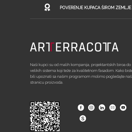
POVERENJE KUPACA ŠIROM ZEMLJE
Naši kupci su od malih kompanija, projektantskih biroa do
velikih sistema koji teže za kvalitetnom fasadom. Kako bist
bili upoznati sa našim programom molimo pogledajte na
stranicu proizvoda.
Facebook
Instagram
Linkedin
Email
Yout