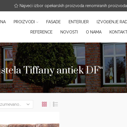
nfo@arterracotta.rs
Najveći izbor opekarskih proizvoda renomiranih proizvođ
TNA
PROIZVODI
FASADE
ENTERIJER
IZVOĐENJE RA
REFERENCE
NOVOSTI
O NAMA
KONTAK
tela Tiffany antiek DF“