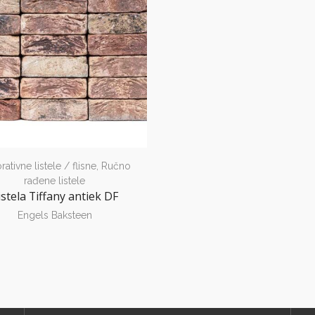
ativne listele / flisne
,
Ručno
rađene listele
istela Tiffany antiek DF
Engels Baksteen