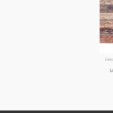
Dekor
L