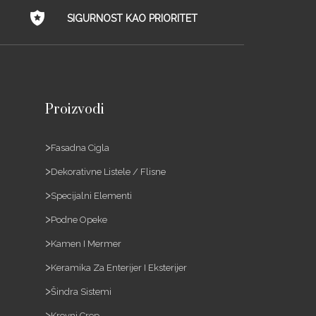
SIGURNOST KAO PRIORITET
Proizvodi
Fasadna Cigla
Dekorativne Listele / Flisne
Specijalni Elementi
Podne Opeke
Kamen I Mermer
Keramika Za Enterijer I Eksterijer
Šindra Sistemi
Krovni Crep