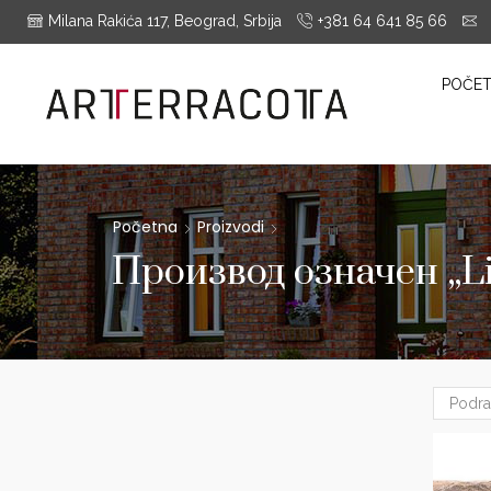
Milana Rakića 117, Beograd, Srbija
+381 64 641 85 66
i
es Montrieux, Engels Baksteen, ABC-Klinkergruppe, Cotto D'este...
POČE
Početna
Proizvodi
Производ oзначен „Lis