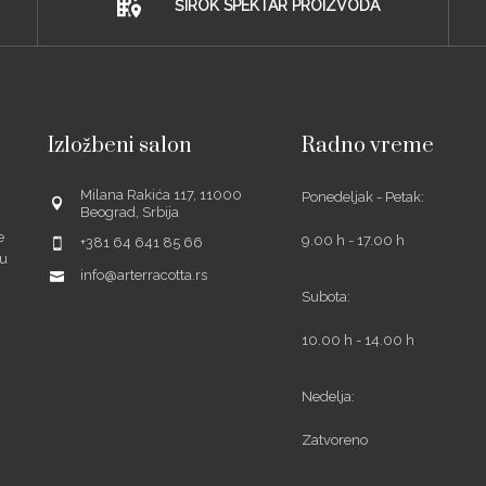
ŠIROK SPEKTAR PROIZVODA
Izložbeni salon
Radno vreme
Milana Rakića 117, 11000
Ponedeljak - Petak:
Beograd, Srbija
e
9.00 h - 17.00 h
+381 64 641 85 66
šu
info@arterracotta.rs
Subota:
10.00 h - 14.00 h
ube
Nedelja:
Zatvoreno