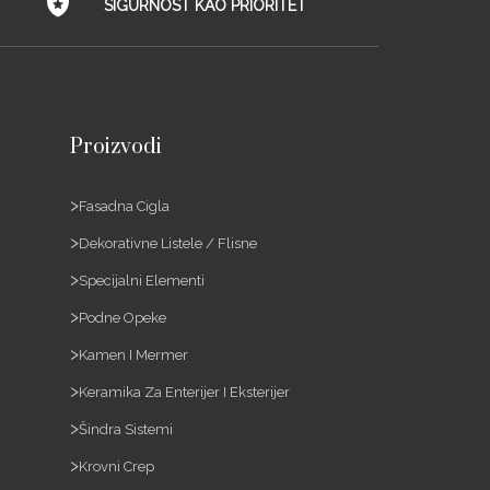
SIGURNOST KAO PRIORITET
Proizvodi
Fasadna Cigla
Dekorativne Listele / Flisne
Specijalni Elementi
Podne Opeke
Kamen I Mermer
Keramika Za Enterijer I Eksterijer
Šindra Sistemi
Krovni Crep