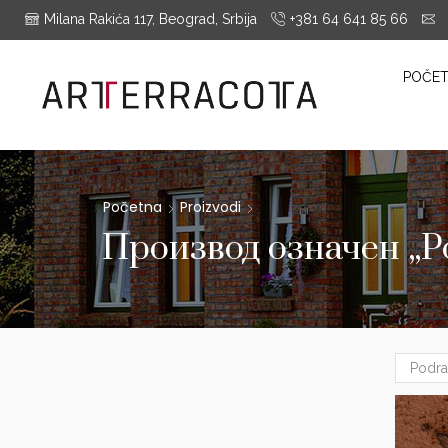
Milana Rakića 117, Beograd, Srbija
+381 64 641 85 66
i
es Montrieux, Engels Baksteen, ABC-Klinkergruppe, Cotto D'este...
POČE
Početna
Proizvodi
Производ oзначен „Po