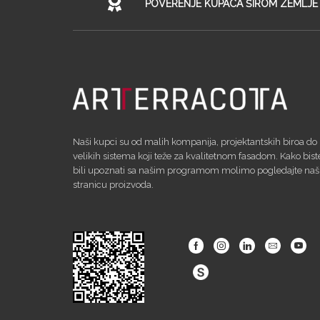
POVERENJE KUPACA ŠIROM ZEMLJE
Naši kupci su od malih kompanija, projektantskih biroa do
velikih sistema koji teže za kvalitetnom fasadom. Kako bist
bili upoznati sa našim programom molimo pogledajte na
stranicu proizvoda.
Facebook
Instagram
Linkedin
Email
Yout