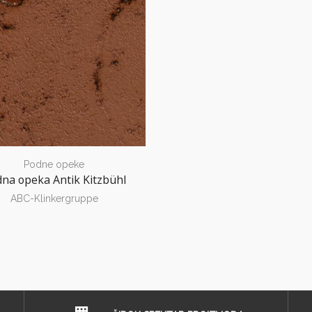
Podne opeke
na opeka Antik Kitzbühl
ABC-Klinkergruppe