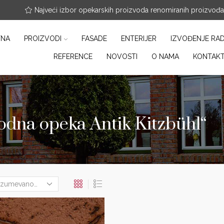
nfo@arterracotta.rs
Najveći izbor opekarskih proizvoda renomiranih proizvođ
TNA
PROIZVODI
FASADE
ENTERIJER
IZVOĐENJE RA
REFERENCE
NOVOSTI
O NAMA
KONTAK
dna opeka Antik Kitzbühl“