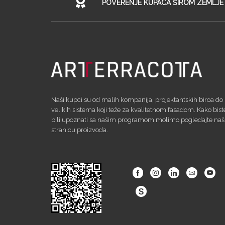
POVERENJE KUPACA ŠIROM ZEMLJE
Naši kupci su od malih kompanija, projektantskih biroa do
velikih sistema koji teže za kvalitetnom fasadom. Kako bist
bili upoznati sa našim programom molimo pogledajte na
stranicu proizvoda.
Facebook
Instagram
Linkedin
Email
Yout