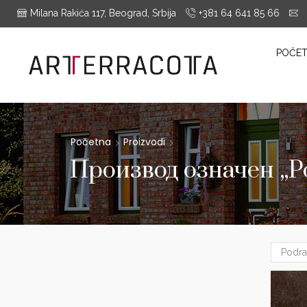
Milana Rakića 117, Beograd, Srbija
+381 64 641 85 66
i
es Montrieux, Engels Baksteen, ABC-Klinkergruppe, Cotto D'este...
POČE
Početna
Proizvodi
Производ oзначен „Po