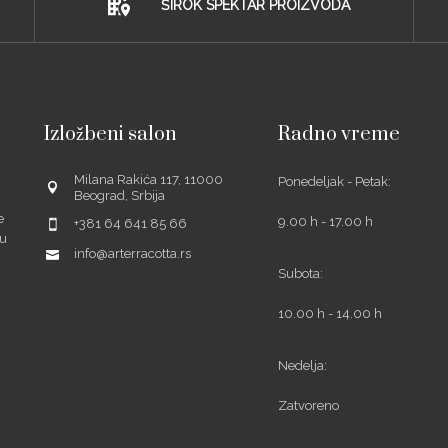
ŠIROK SPEKTAR PROIZVODA
Izložbeni salon
Radno vreme
Milana Rakića 117, 11000
Ponedeljak - Petak:
Beograd, Srbija
e
9.00 h - 17.00 h
+381 64 641 85 66
šu
info@arterracotta.rs
Subota:
10.00 h - 14.00 h
ube
Nedelja:
Zatvoreno