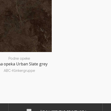
Podne opeke
a opeka Urban Slate grey
ABC-Klinkergruppe