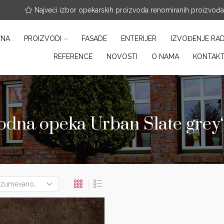
nfo@arterracotta.rs
Najveći izbor opekarskih proizvoda renomiranih proizvođ
TNA
PROIZVODI
FASADE
ENTERIJER
IZVOĐENJE RA
REFERENCE
NOVOSTI
O NAMA
KONTAK
dna opeka Urban Slate grey