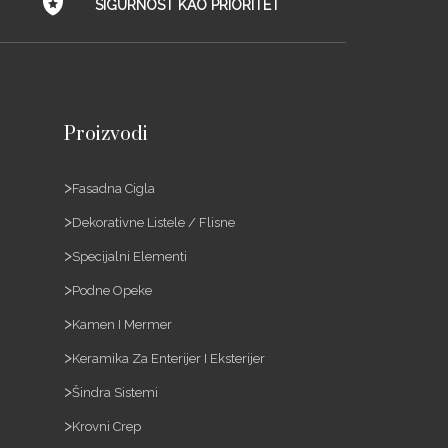
SIGURNOST KAO PRIORITET
Proizvodi
Fasadna Cigla
Dekorativne Listele / Flisne
Specijalni Elementi
Podne Opeke
Kamen I Mermer
Keramika Za Enterijer I Eksterijer
Šindra Sistemi
Krovni Crep