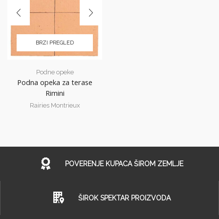
BRZI PREGLED
Podne opeke
Podna opeka za terase
Rimini
Rairies Montrieux
POVERENJE KUPACA ŠIROM ZEMLJE
ŠIROK SPEKTAR PROIZVODA