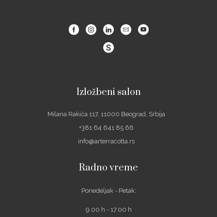
Facebook
Instagram
Linkedin
Email
Youtube
Izložbeni salon
Milana Rakića 117, 11000 Beograd, Srbija
+381 64 641 85 66
info@arterracotta.rs
Radno vreme
Ponedeljak - Petak:
9.00 h - 17.00 h