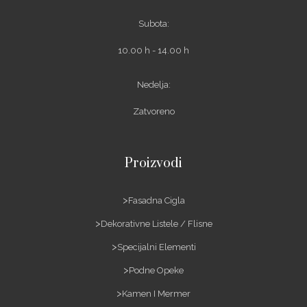
Subota:
10.00 h - 14.00 h
Nedelja:
Zatvoreno
Proizvodi
Fasadna Cigla
Dekorativne Listele / Flisne
Specijalni Elementi
Podne Opeke
Kamen I Mermer