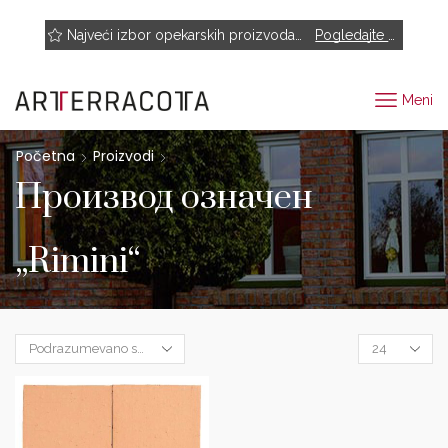
NOVO! Muhr, Rairies Montrieux, Engels Baksteen, ABC-Klinkergruppe, Cotto D'este...
Najveći izbor opekarskih proizvoda renomiranih proizvođača
Pogledajte proizvode
Meni
Početna
Proizvodi
Производ oзначен
„Rimini“
Products
per
page