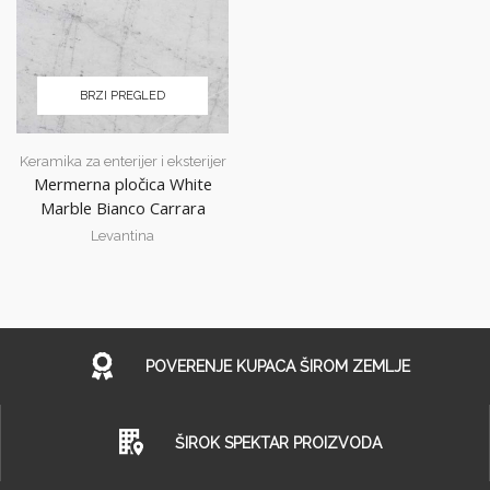
BRZI PREGLED
Keramika za enterijer i eksterijer
Mermerna pločica White
Marble Bianco Carrara
Levantina
POVERENJE KUPACA ŠIROM ZEMLJE
ŠIROK SPEKTAR PROIZVODA