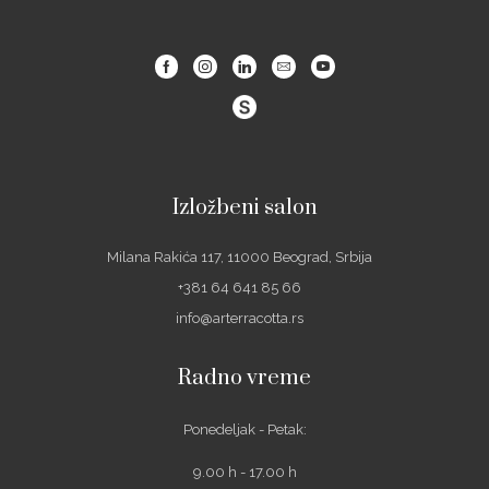
Facebook
Instagram
Linkedin
Email
Youtube
Izložbeni salon
Milana Rakića 117, 11000 Beograd, Srbija
+381 64 641 85 66
info@arterracotta.rs
Radno vreme
Ponedeljak - Petak:
9.00 h - 17.00 h