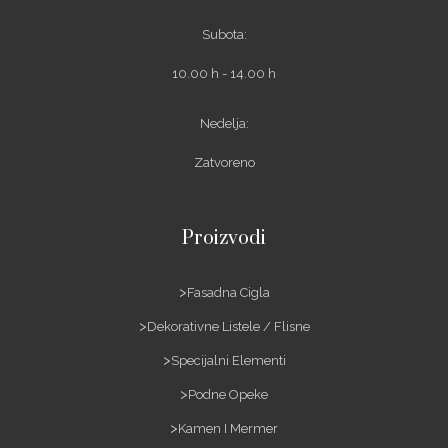
Subota:
10.00 h - 14.00 h
Nedelja:
Zatvoreno
Proizvodi
Fasadna Cigla
Dekorativne Listele / Flisne
Specijalni Elementi
Podne Opeke
Kamen I Mermer