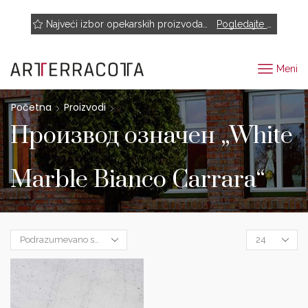
NOVO! Muhr, Rairies Montrieux, Engels Baksteen, ABC-Klinkergruppe, Cotto D'este...
Najveći izbor opekarskih proizvoda renomiranih proizvođača
Pogledajte proizvode
Meni
Početna
Proizvodi
Производ oзначен „White
Marble Bianco Carrara“
Products
per
page