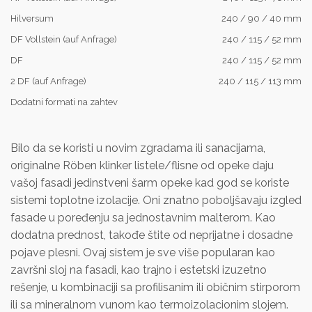
Hilversum
240 / 90 / 40 mm
DF Vollstein (auf Anfrage)
240 / 115 / 52 mm
DF
240 / 115 / 52 mm
2 DF (auf Anfrage)
240 / 115 / 113 mm
Dodatni formati na zahtev
Bilo da se koristi u novim zgradama ili sanacijama,
originalne Röben klinker listele/flisne od opeke daju
vašoj fasadi jedinstveni šarm opeke kad god se koriste
sistemi toplotne izolacije. Oni znatno poboljšavaju izgled
fasade u poređenju sa jednostavnim malterom. Kao
dodatna prednost, takođe štite od neprijatne i dosadne
pojave plesni. Ovaj sistem je sve više popularan kao
završni sloj na fasadi, kao trajno i estetski izuzetno
rešenje, u kombinaciji sa profilisanim ili običnim stirporom
ili sa mineralnom vunom kao termoizolacionim slojem.