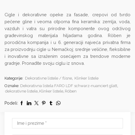
Cigle i dekorativne opeke za fasade, crepovi od tvrdo
pečene gline i veoma otporna fina keramika: zemlja, voda,
vazduh i vatra su prirodne komponente ovog održivog
građevinskog materijala hiljadama godina. Röben je
porodična kompanija i u 6. generaciji najveća privatna firma
za proizvodnju cigle u Nemačkoj; srednje veličine, fleksibilne
i inovativne sa izraženim osećajem za trendove moderne
gradnje. Pronađite svoju ciglu iz snova.
Kategorije:
Dekorativne listele / flisne
,
Klinker listele
Oznake:
Dekorativna listela FARO LDF schwarz-nuanciert glatt
,
dekorativne listele
,
Klinker listele
,
Röben
Podeli: