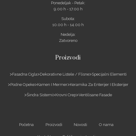
Ponedeljak - Petak:
9.00 h - 17.00 h
Subota:
10.00 h - 14.00 h
Nedelja:
Zatvoreno
Proizvodi
Fasadna Cigla
Dekorativne Listele / Flisne
Specijalni Elementi
Podne Opeke
Kamen I Mermer
Keramika Za Enterijer I Eksterijer
Šindra Sistemi
Krovni Crep
Ventilisane Fasade
Početna
Proizvodi
Novosti
O nama