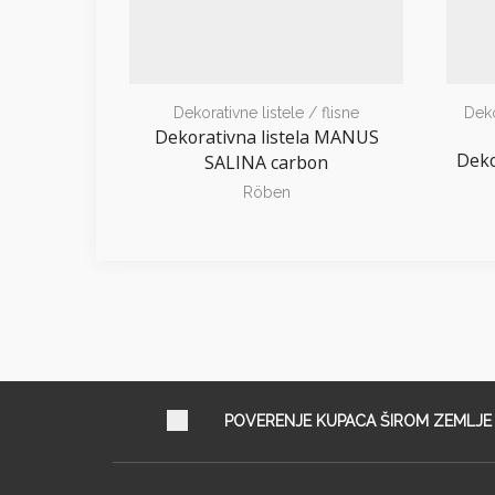
Dekorativne listele / flisne
Deko
Dekorativna listela MANUS
Deko
SALINA carbon
Röben
POVERENJE KUPACA ŠIROM ZEMLJE