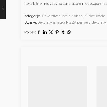
fleksibilne i inovativne sa izraženim osećajem 
Kategorije:
Dekorativne listele / flisne
,
Klinker listele
Oznake:
Dekorativna listela NIZZA perlweiß
,
dekorativn
Podeli: