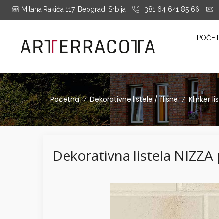
Milana Rakića 117, Beograd, Srbija
+381 64 641 85 66
i
es Montrieux, Engels Baksteen, ABC-Klinkergruppe, Cotto D'este...
POČE
Početna
Dekorativne listele / flisne
Klinker li
/
/
Dekorativna listela NIZZA