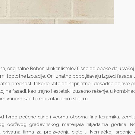
ma, originalne Röben klinker listele/flisne od opeke daju vašoj
mi toplotne izolacije. Oni znatno poboljšavaju izgled fasade 
na prednost, takođe štite od neprijatne i dosadne pojave pl
j na fasadi, kao trajno i estetski izuzetno rešenje, u kombinaci
alnom vunom kao termoizolacionim slojem.
od tvrdo pečene gline i veoma otporna fina keramika: zemlj
g održivog građevinskog materijala hiljadama godina. R
 privatna firma za proizvodnju cigle u Nemačkoj; srednje v