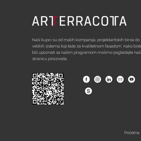
Naši kupci su od malih kompanija, projektantskih biroa do
velikih sistema koji teže za kvalitetnom fasadom. Kako bist
bili upoznati sa našim programom molimo pogledajte na
stranicu proizvoda.
Facebook
Instagram
Linkedin
Email
Yout
Početna