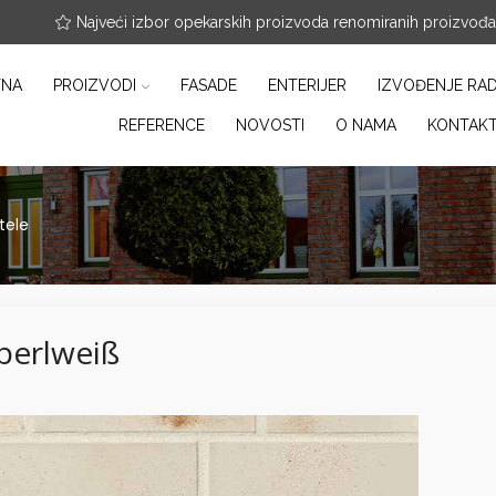
nfo@arterracotta.rs
Najveći izbor opekarskih proizvoda renomiranih proizvođ
TNA
PROIZVODI
FASADE
ENTERIJER
IZVOĐENJE RA
REFERENCE
NOVOSTI
O NAMA
KONTAK
stele
 perlweiß