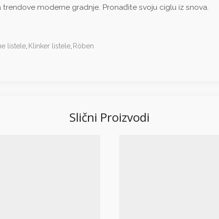
za trendove moderne gradnje. Pronađite svoju ciglu iz snova.
e listele
,
Klinker listele
,
Röben
Slični Proizvodi