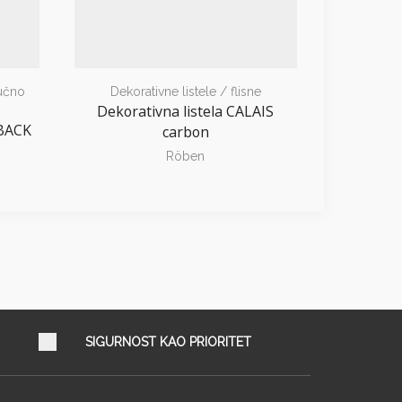
učno
Dekorativne listele / flisne
Dekora
Dekorativna listela CALAIS
Dekorat
MBACK
carbon
Röben
SIGURNOST KAO PRIORITET