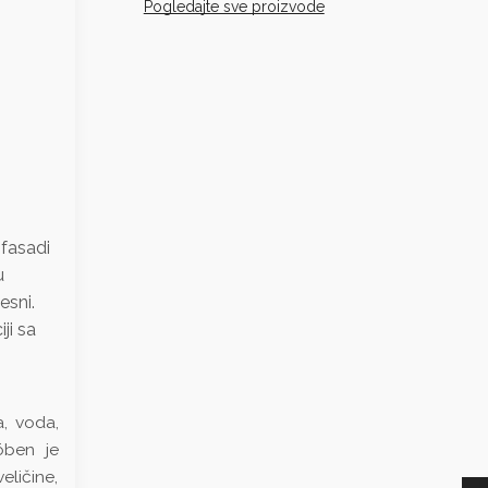
Pogledajte sve proizvode
 fasadi
u
esni.
ji sa
a, voda,
öben je
eličine,