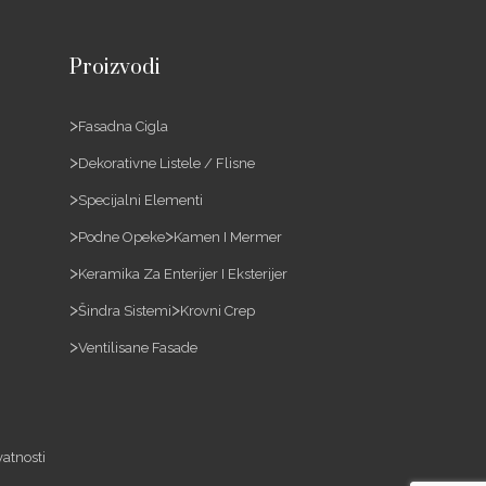
Proizvodi
Fasadna Cigla
Dekorativne Listele / Flisne
Specijalni Elementi
Podne Opeke
Kamen I Mermer
Keramika Za Enterijer I Eksterijer
Šindra Sistemi
Krovni Crep
Ventilisane Fasade
vatnosti