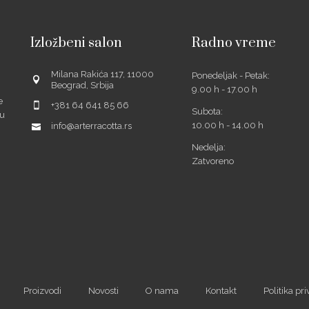
Izložbeni salon
Radno vreme
Milana Rakića 117, 11000
Ponedeljak - Petak:
Beograd, Srbija
9.00 h - 17.00 h
e
+381 64 641 85 66
Subota:
šu
10.00 h - 14.00 h
info@arterracotta.rs
Nedelja:
Zatvoreno
ube
Proizvodi
Novosti
O nama
Kontakt
Politika pri