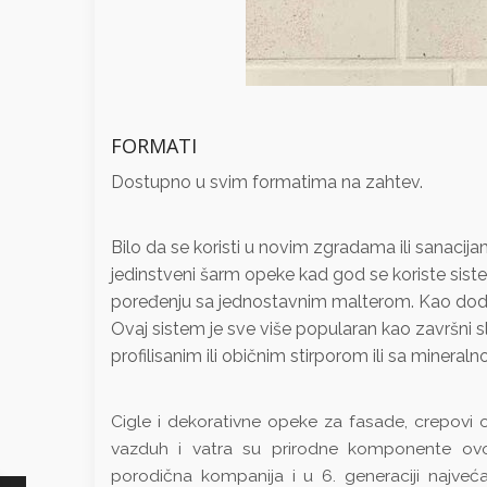
FORMATI
Dostupno u svim formatima na zahtev.
Bilo da se koristi u novim zgradama ili sanacija
jedinstveni šarm opeke kad god se koriste siste
poređenju sa jednostavnim malterom. Kao dodat
Ovaj sistem je sve više popularan kao završni slo
profilisanim ili običnim stirporom ili sa miner
Cigle i dekorativne opeke za fasade, crepovi 
vazduh i vatra su prirodne komponente ovo
porodična kompanija i u 6. generaciji najveća