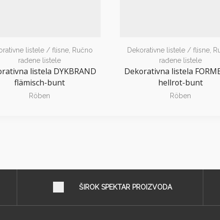
rativne listele / flisne
,
Ručno
Dekorativne listele / flisne
,
R
rađene listele
rađene listele
rativna listela DYKBRAND
Dekorativna listela FOR
flämisch-bunt
hellrot-bunt
Röben
Röben
ŠIROK SPEKTAR PROIZVODA