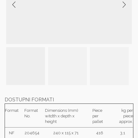
DOSTUPNI FORMATI
Format
Format
Dimensions (mm)
Piece
kg per
No.
witdth x depth x
per
piece
height
pallet
approx.
NF
204654
240 x 115 x 71
416
3,1