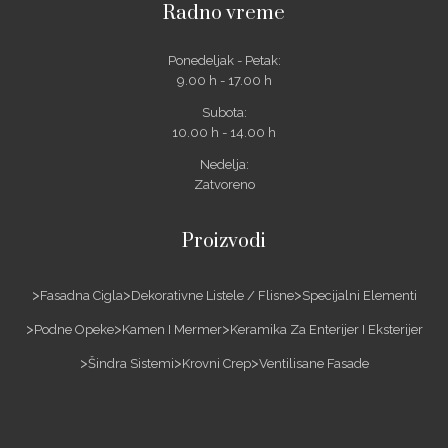
Radno vreme
Ponedeljak - Petak:
9.00 h - 17.00 h
Subota:
10.00 h - 14.00 h
Nedelja:
Zatvoreno
Proizvodi
Fasadna Cigla
Dekorativne Listele / Flisne
Specijalni Elementi
Podne Opeke
Kamen I Mermer
Keramika Za Enterijer I Eksterijer
Šindra Sistemi
Krovni Crep
Ventilisane Fasade