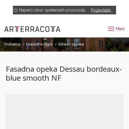
NOVO! Muhr, Rairies Montrieux, Engels Baksteen, ABC-Klinkergruppe, Cotto D'este...
Najveći izbor opekarskih proizvoda renomiranih proizvođača
Pogledajte proizvode
Meni
Početna
Fasadna cigla
Klinker opeke
/
/
Fasadna opeka Dessau bordeaux-
blue smooth NF