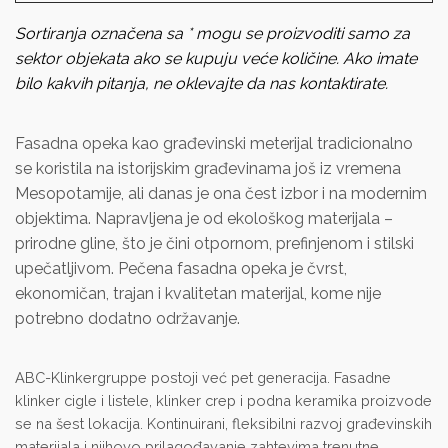
Sortiranja označena sa * mogu se proizvoditi samo za
sektor objekata ako se kupuju veće količine. Ako imate
bilo kakvih pitanja, ne oklevajte da nas kontaktirate.
Fasadna opeka kao građevinski meterijal tradicionalno
se koristila na istorijskim građevinama još iz vremena
Mesopotamije, ali danas je ona čest izbor i na modernim
objektima. Napravljena je od ekološkog materijala –
prirodne gline, što je čini otpornom, prefinjenom i stilski
upečatljivom. Pečena fasadna opeka je čvrst,
ekonomičan, trajan i kvalitetan materijal, kome nije
potrebno dodatno održavanje.
ABC-Klinkergruppe postoji već pet generacija. Fasadne
klinker cigle i listele, klinker crep i podna keramika proizvode
se na šest lokacija. Kontinuirani, fleksibilni razvoj građevinskih
materijala i njihovo prilagođavanje zahtevima trenutne