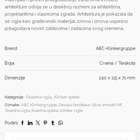
arhitekture odvija se u direktnoj razmeni sa arhitektima,
projektantima i vlasnicima zgrada. Arhitektura je pokazala da
se cigla kao građevinski materijal iznova i iznova uspešno
prilagođava novim zahtevima i zadacima svog vremena…
Brend
ABC-Klinkergruppe
Boja
Crvena / Terakota
Dimenzije
240 x 115 x 71 mm
Kategorije:
Fasadna cigla
,
Klinker opeke
Oznake:
ABC Klinkergruppe
,
Dessau bordeaux-blue smooth NF
,
fasadna cigla
,
fasadna opeka
,
klinker cigle
Podeli: