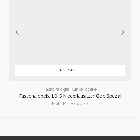
BRZI PREGLED
Fasadna cigla
,
Klinker opeke
Fasadna opeka L01S Niederlausitzer Gelb Spezial
Muhr Klinkerwerke