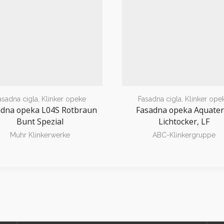
asadna cigla
,
Klinker opeke
Fasadna cigla
,
Klinker ope
adna opeka L04S Rotbraun
Fasadna opeka Aquater
Bunt Spezial
Lichtocker, LF
Muhr Klinkerwerke
ABC-Klinkergruppe