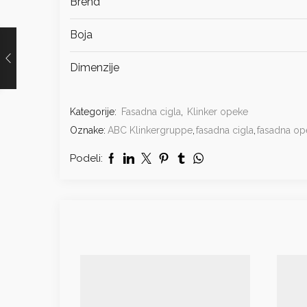
Brend
Boja
Dimenzije
Kategorije:
Fasadna cigla
,
Klinker opeke
Oznake:
ABC Klinkergruppe
,
fasadna cigla
,
fasadna op
Podeli: