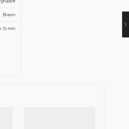
rgruppe
Braon
 x 71 mm