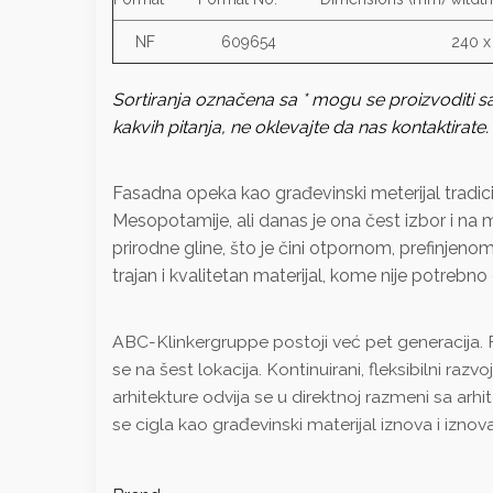
NF
609654
240 x 
Sortiranja označena sa * mogu se proizvoditi s
kakvih pitanja, ne oklevajte da nas kontaktirate.
Fasadna opeka kao građevinski meterijal tradici
Mesopotamije, ali danas je ona čest izbor i na
prirodne gline, što je čini otpornom, prefinjeno
trajan i kvalitetan materijal, kome nije potrebn
ABC-Klinkergruppe postoji već pet generacija. Fa
se na šest lokacija. Kontinuirani, fleksibilni ra
arhitekture odvija se u direktnoj razmeni sa arh
se cigla kao građevinski materijal iznova i iz