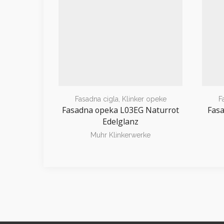
Fasadna cigla
,
Klinker opeke
F
Fasadna opeka L03EG Naturrot
Fas
Edelglanz
Muhr Klinkerwerke