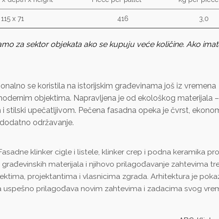
115 x 71
416
3,0
amo za sektor objekata ako se kupuju veće količine. Ako imat
onalno se koristila na istorijskim građevinama još iz vremena
 modernim objektima. Napravljena je od ekološkog materijala –
m i stilski upečatljivom. Pečena fasadna opeka je čvrst, ekono
o dodatno održavanje.
sadne klinker cigle i listele, klinker crep i podna keramika pr
zvoj građevinskih materijala i njihovo prilagođavanje zahtevima t
itektima, projektantima i vlasnicima zgrada. Arhitektura je pok
nova uspešno prilagođava novim zahtevima i zadacima svog vr