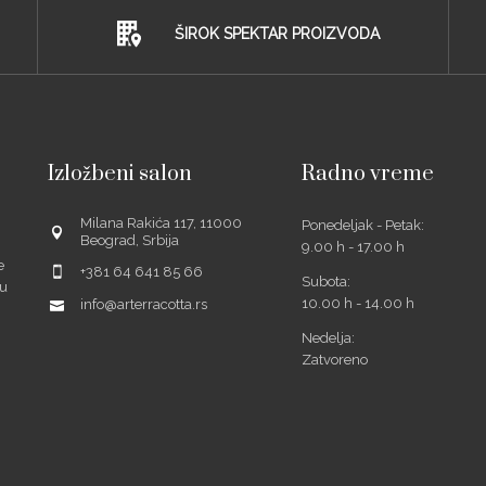
ŠIROK SPEKTAR PROIZVODA
Izložbeni salon
Radno vreme
Milana Rakića 117, 11000
Ponedeljak - Petak:
Beograd, Srbija
9.00 h - 17.00 h
e
+381 64 641 85 66
Subota:
šu
10.00 h - 14.00 h
info@arterracotta.rs
Nedelja:
Zatvoreno
ube