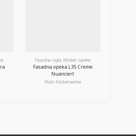
ke
Fasadna cigla
,
Klinker opeke
Fasadn
ra
Fasadna opeka L35 Creme
F
Nuanciert
L03KS/V
Kohle
Muhr Klinkerwerke
M