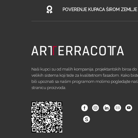
POVERENJE KUPACA ŠIROM ZEMLJE
Naši kupci su od malih kompanija, projektantskih biroa do
velikih sistema koji teže za kvalitetnom fasadom. Kako bist
bili upoznati sa našim programom molimo pogledajte na
stranicu proizvoda.
Facebook
Instagram
Linkedin
Email
Yout