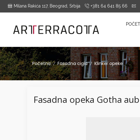
Milana Rakića 117, Beograd, Srbija
+381 64 641 85 66
i
es Montrieux, Engels Baksteen, ABC-Klinkergruppe, Cotto D'este...
POČE
Početna
Fasadna cigla
Klinker opeke
/
/
Fasadna opeka Gotha aub