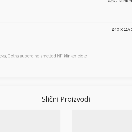
ABC-Klinke
240 x 115
eka
,
Gotha aubergine smelted NF
,
klinker cigle
Slični Proizvodi