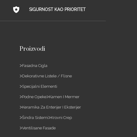
SIGURNOST KAO PRIORITET
Proizvodi
Fasadna Cigla
Dekorativne Listele / Flisne
Specijalni Elementi
Podne Opeke
Kamen I Mermer
Keramika Za Enterijer I Eksterijer
Šindra Sistemi
Krovni Crep
Ventilisane Fasade