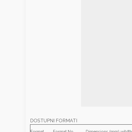
DOSTUPNI FORMATI
Format
Format No.
Dimensions (mm) witdth 