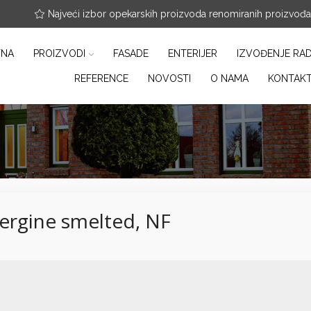
nfo@arterracotta.rs
Najveći izbor opekarskih proizvoda renomiranih proizvođ
TNA
PROIZVODI
FASADE
ENTERIJER
IZVOĐENJE RA
REFERENCE
NOVOSTI
O NAMA
KONTAK
ergine smelted, NF