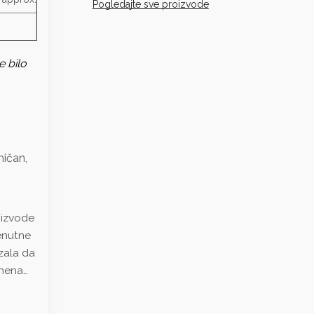
Pogledajte sve proizvode
e bilo
mičan,
oizvode
renutne
azala da
emena…