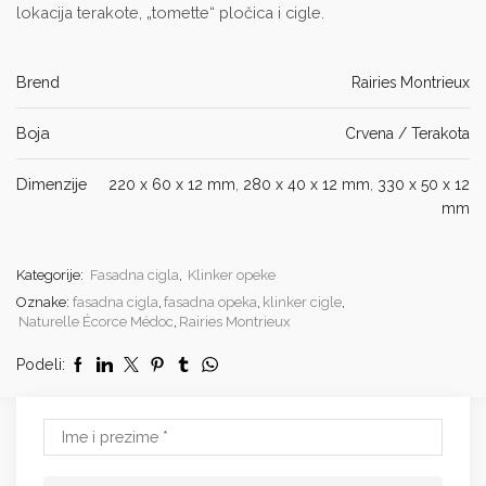
lokacija terakote, „tomette“ pločica i cigle.
Brend
Rairies Montrieux
Boja
Crvena / Terakota
Dimenzije
220 x 60 x 12 mm
,
280 x 40 x 12 mm
,
330 x 50 x 12
mm
Kategorije:
Fasadna cigla
,
Klinker opeke
Oznake:
fasadna cigla
,
fasadna opeka
,
klinker cigle
,
Naturelle Écorce Médoc
,
Rairies Montrieux
Podeli: