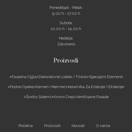
Ponedeljak - Petak:
9.00 h - 17.00 h
Subota:
10.00 h - 14.00 h
Nedelja:
Zatvoreno
Proizvodi
Fasadna Cigla
Dekorativne Listele / Flisne
Specijalni Elementi
Podne Opeke
Kamen I Mermer
Keramika Za Enterijer I Eksterijer
Šindra Sistemi
Krovni Crep
Ventilisane Fasade
Početna
Proizvodi
Novosti
O nama