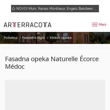
Pogledajte proizvode
NOVO! Muhr, Rairies Montrieux, Engels Baksteen, ABC-Klinkergruppe, Cotto D'este...
Meni
Početna
Fasadna cigla
Klinker opeke
/
/
Fasadna opeka Naturelle Écorce
Médoc