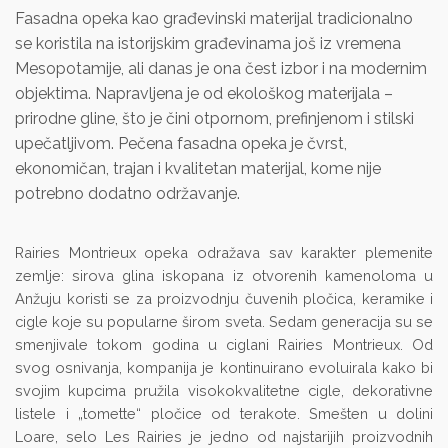
Fasadna opeka kao građevinski materijal tradicionalno
se koristila na istorijskim građevinama još iz vremena
Mesopotamije, ali danas je ona čest izbor i na modernim
objektima. Napravljena je od ekološkog materijala –
prirodne gline, što je čini otpornom, prefinjenom i stilski
upečatljivom. Pečena fasadna opeka je čvrst,
ekonomičan, trajan i kvalitetan materijal, kome nije
potrebno dodatno održavanje.
Rairies Montrieux opeka odražava sav karakter plemenite
zemlje: sirova glina iskopana iz otvorenih kamenoloma u
Anžuju koristi se za proizvodnju čuvenih pločica, keramike i
cigle koje su popularne širom sveta. Sedam generacija su se
smenjivale tokom godina u ciglani Rairies Montrieux. Od
svog osnivanja, kompanija je kontinuirano evoluirala kako bi
svojim kupcima pružila visokokvalitetne cigle, dekorativne
listele i „tomette“ pločice od terakote. Smešten u dolini
Loare, selo Les Rairies je jedno od najstarijih proizvodnih