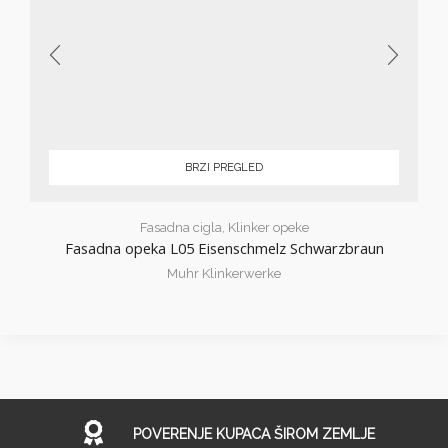
BRZI PREGLED
Fasadna cigla
,
Klinker opeke
Fasadna opeka L05 Eisenschmelz Schwarzbraun
Muhr Klinkerwerke
POVERENJE KUPACA ŠIROM ZEMLJE