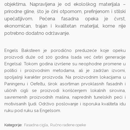
objektima. Napravljena je od ekološkog materijala –
prirodne gline, što je čini otpornom, prefinjenom i stilski
upečatljivom. Pečena fasadna opeka je čvrst,
ekonomičan, trajan i kvalitetan materijal, kome nije
potrebno dodatno održavanje.
Engels Baksteen je porodično preduzeće koje opeku
proizvodi duže od 100 godina (sada već četiri generacije
Engelsa). Tokom godina izvršene su neophodne promene u
politici i proizvodnim metodama, ali je zadržan izvorni,
spoljašnji karakter proizvoda. Na proizvodnim lokacijama u
Paningenu i Oefeltu, širok asortiman prvoklasnih fasadnih i
uličnih cigli se proizvodi korišćenjem lokalnih sirovina,
savremenih proizvodnih mašina, naprednih tunelskih peći i
motivisanih ljudi. Održivo poslovanje i isporuka kvaliteta idu
ruku pod ruku sa Engelsom.
Kategorije:
Fasadna cigla
,
Ručno rađene opeke