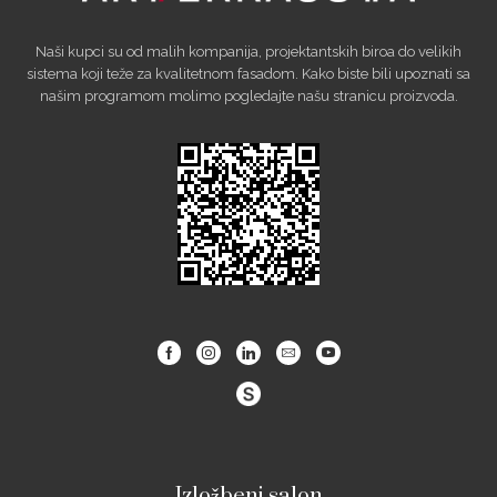
Naši kupci su od malih kompanija, projektantskih biroa do velikih
sistema koji teže za kvalitetnom fasadom. Kako biste bili upoznati sa
našim programom molimo pogledajte našu stranicu proizvoda.
Facebook
Instagram
Linkedin
Email
Youtube
Izložbeni salon