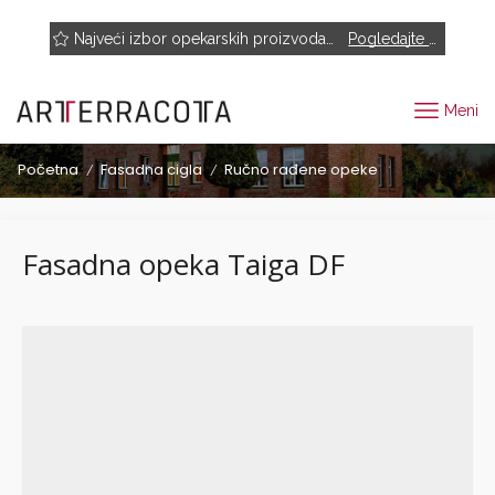
NOVO! Muhr, Rairies Montrieux, Engels Baksteen, ABC-Klinkergruppe, Cotto D'este...
Najveći izbor opekarskih proizvoda renomiranih proizvođača
Pogledajte proizvode
Meni
Početna
Fasadna cigla
Ručno rađene opeke
/
/
Fasadna opeka Taiga DF