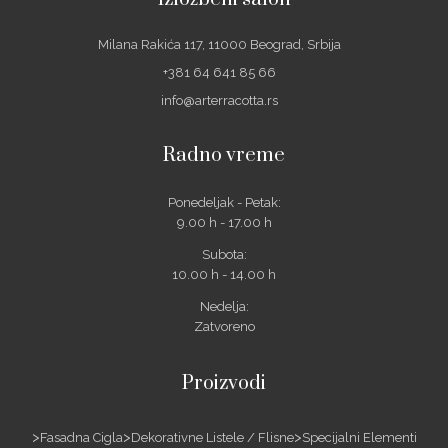
Milana Rakića 117, 11000 Beograd, Srbija
+381 64 641 85 66
info@arterracotta.rs
Radno vreme
Ponedeljak - Petak:
9.00 h - 17.00 h
Subota:
10.00 h - 14.00 h
Nedelja:
Zatvoreno
Proizvodi
Fasadna Cigla
Dekorativne Listele / Flisne
Specijalni Elementi