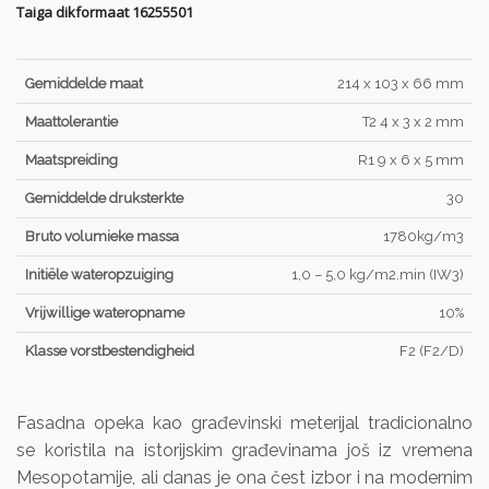
Taiga dikformaat 16255501
Gemiddelde maat
214 x 103 x 66 mm
Maattolerantie
T2 4 x 3 x 2 mm
Maatspreiding
R1 9 x 6 x 5 mm
Gemiddelde druksterkte
30
Bruto volumieke massa
1780kg/m3
Initiële wateropzuiging
1,0 – 5,0 kg/m2.min (IW3)
Vrijwillige wateropname
10%
Klasse vorstbestendigheid
F2 (F2/D)
Fasadna opeka kao građevinski meterijal tradicionalno
se koristila na istorijskim građevinama još iz vremena
Mesopotamije, ali danas je ona čest izbor i na modernim