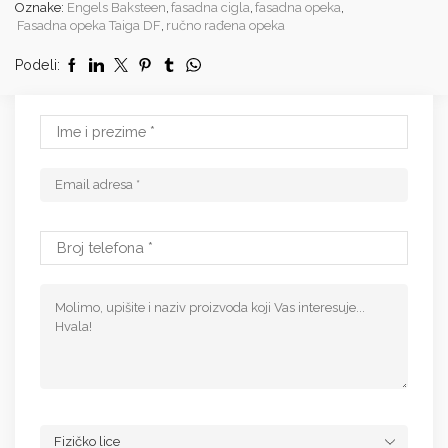
Oznake:
Engels Baksteen
,
fasadna cigla
,
fasadna opeka
,
Fasadna opeka Taiga DF
,
ručno rađena opeka
Podeli: