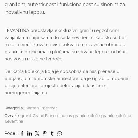
granitom, autentičnost i funkcionalnost su sinonim za
inovativnu lepotu.
LEVANTINA predstavlja ekskluzivni granit u egzotičnim
varijantama i nijansama do sada neviđenim, kao što su beli,
roze i crveni. Pružamo visokokvalitetne završne obrade u
granitnim pločicama ili pločama suzdržane lepote, odlične
nosivosti i izuzetne tvrdoće.
Delikatna kolekcija koja je sposobna da nas prenese u
eleganciju milenijumske arhitekture, da je ugradi u moderan
dizajn enterijera i projekte dekoracije u klasičnim i
homogenim linijama.
Kategorija:
Kamen i mermer
Oznake:
granit
,
Granit Bianco Itaunas
,
granitne ploče
,
granitne pločice
,
Levantina
Podeli: