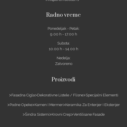
Radno vreme
Ponedeljak - Petak:
9.00 h - 17.00 h
Subota:
10.00 h - 14.00 h
Nedelja:
Zatvoreno
Proizvodi
Fasadna Cigla
Dekorativne Listele / Flisne
Specijalni Elementi
Podne Opeke
Kamen I Mermer
Keramika Za Enterijer I Eksterijer
Šindra Sistemi
Krovni Crep
Ventilisane Fasade