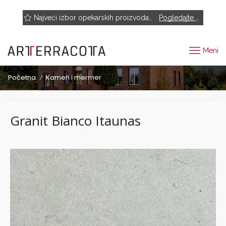
NOVO! Muhr, Rairies Montrieux, Engels Baksteen, ABC-Klinkergruppe, Cotto D'este...
Najveći izbor opekarskih proizvoda renomiranih proizvođača
Pogledajte proizvode
Meni
Početna
Kamen i mermer
/
Granit Bianco Itaunas