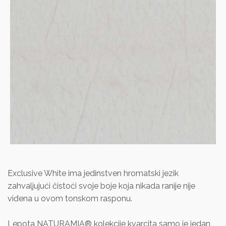
Exclusive White ima jedinstven hromatski jezik
zahvaljujući čistoći svoje boje koja nikada ranije nije
viđena u ovom tonskom rasponu.
Lepota NATURAMIA® kolekcije kvarcita samo je jedan