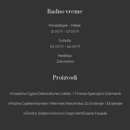
Radno vreme
Ponedeljak - Petak:
9.00 h - 17.00 h
Subota:
10.00 h - 14.00 h
Nedelja:
Zatvoreno
Proizvodi
Fasadna Cigla
Dekorativne Listele / Flisne
Specijalni Elementi
Podne Opeke
Kamen I Mermer
Keramika Za Enterijer I Eksterijer
Šindra Sistemi
Krovni Crep
Ventilisane Fasade