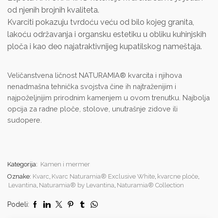
od njenih brojnih kvaliteta.
Kvarciti pokazuju tvrdoću veću od bilo kojeg granita,
lakoću održavanja i organsku estetiku u obliku kuhinjskih
ploča i kao deo najatraktivnijeg kupatilskog nameštaja.
Veličanstvena ličnost NATURAMIA® kvarcita i njihova
nenadmašna tehnička svojstva čine ih najtraženijim i
najpoželjnijim prirodnim kamenjem u ovom trenutku. Najbolja
opcija za radne ploče, stolove, unutrašnje zidove ili
sudopere.
Kategorija:
Kamen i mermer
Oznake:
Kvarc
,
Kvarc Naturamia® Exclusive White
,
kvarcne ploče
,
Levantina
,
Naturamia® by Levantina
,
Naturamia® Collection
Podeli: