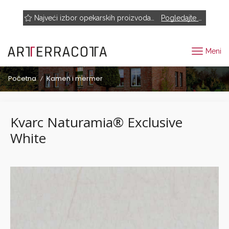
NOVO! Muhr, Rairies Montrieux, Engels Baksteen, ABC-Klinkergruppe, Cotto D'este...
Najveći izbor opekarskih proizvoda renomiranih proizvođača
Pogledajte proizvode
Meni
Početna
Kamen i mermer
/
Kvarc Naturamia® Exclusive
White