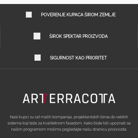
POVERENJE KUPACA ŠIROM ZEMLJE
ŠIROK SPEKTAR PROIZVODA
SIGURNOST KAO PRIORITET
Naši kupci su od malih kompanija, projektantskih biroa do velikih
sistema koji teže za kvalitetnom fasadom. Kako biste bili upoznati sa
našim programom molimo pogledajte našu stranicu proizvoda.