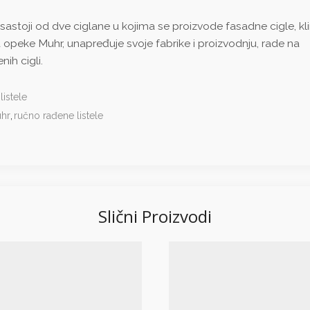
stoji od dve ciglane u kojima se proizvode fasadne cigle, kl
a opeke Muhr, unapređuje svoje fabrike i proizvodnju, rade na
ih cigli.
istele
hr
,
ručno rađene listele
Slični Proizvodi