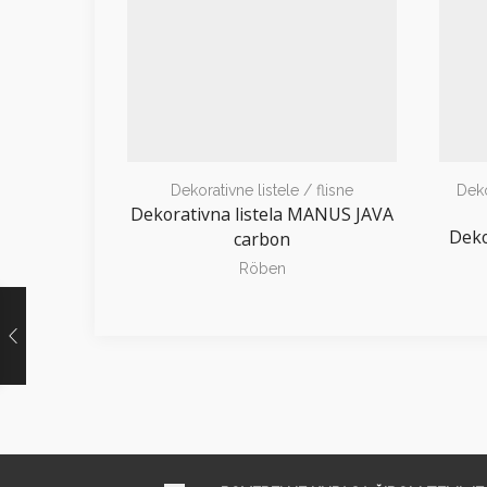
Dekorativne listele / flisne
Deko
Dekorativna listela MANUS JAVA
Deko
carbon
Röben