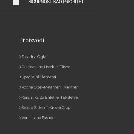
SIGURNOST KAO PRIORITET
Proizvodi
Fasadna Cigla
Dekorativne Listele / Flisne
Specijalni Elementi
Podne Opeke
Kamen I Mermer
Keramika Za Enterijer I Eksterijer
Šindra Sistemi
Krovni Crep
Ventilisane Fasade