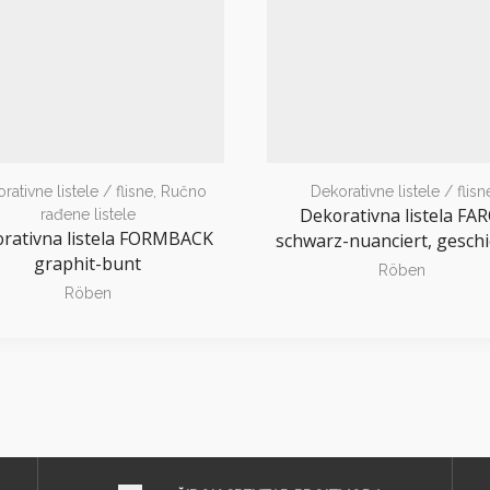
rativne listele / flisne
,
Ručno
Dekorativne listele / flisn
Dekorativna listela FAR
rađene listele
rativna listela FORMBACK
schwarz-nuanciert, geschi
graphit-bunt
Röben
Röben