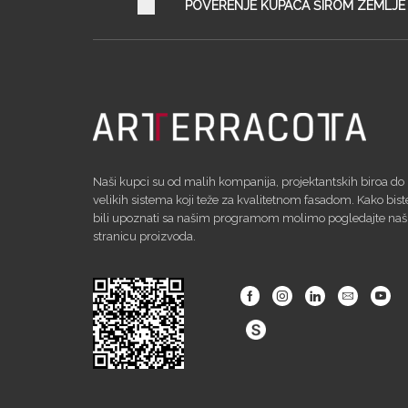
POVERENJE KUPACA ŠIROM ZEMLJE
Naši kupci su od malih kompanija, projektantskih biroa do
velikih sistema koji teže za kvalitetnom fasadom. Kako bist
bili upoznati sa našim programom molimo pogledajte na
stranicu proizvoda.
Facebook
Instagram
Linkedin
Email
Yout