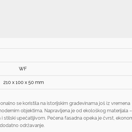
WF
210 x 100 x 50 mm
onalno se koristila na istorijskim građevinama još iz vremena
 modernim objektima. Napravljena je od ekološkog materijala –
m i stilski upečatljivom. Pečena fasadna opeka je čvrst, ekono
o dodatno održavanje.