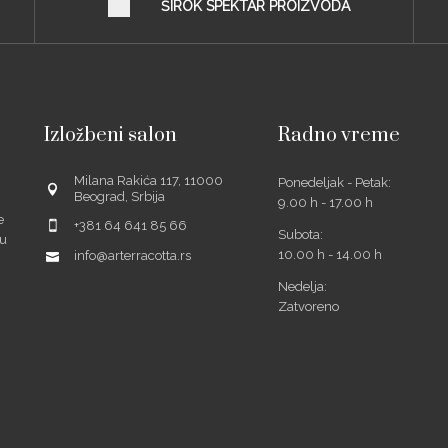
ŠIROK SPEKTAR PROIZVODA
Izložbeni salon
Radno vreme
Milana Rakića 117, 11000
Ponedeljak - Petak:
Beograd, Srbija
9.00 h - 17.00 h
e
+381 64 641 85 66
Subota:
šu
10.00 h - 14.00 h
info@arterracotta.rs
Nedelja:
Zatvoreno
ube