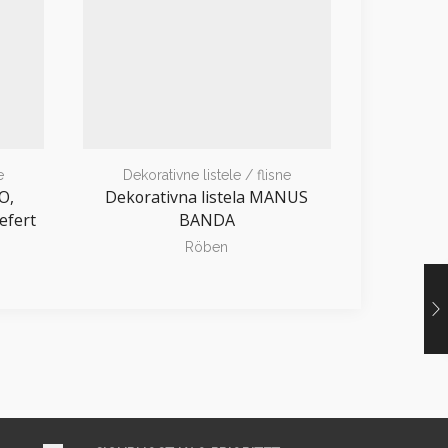
e
Dekorativne listele / flisne
Dekora
O,
Dekorativna listela MANUS
Dekora
efert
BANDA
schwa
Röben