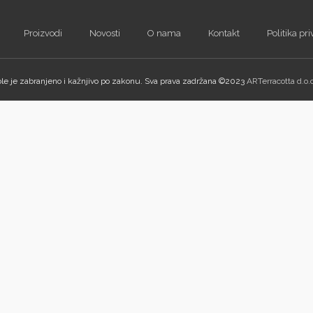
Proizvodi
Novosti
O nama
Kontakt
Politika pri
ole je zabranjeno i kažnjivo po zakonu. Sva prava zadržana ©2023
ARTerracotta d.o.o