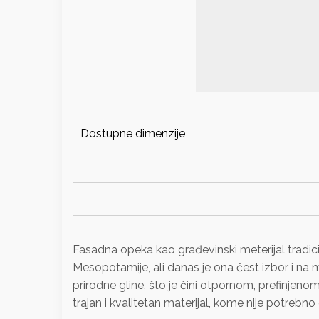
Dostupne dimenzije
Fasadna opeka kao građevinski meterijal tradici
Mesopotamije, ali danas je ona čest izbor i na
prirodne gline, što je čini otpornom, prefinjeno
trajan i kvalitetan materijal, kome nije potrebn