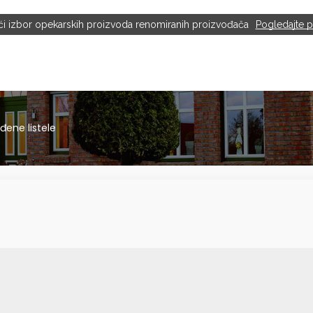
ći izbor opekarskih proizvoda renomiranih proizvođača
Pogledajte 
đene listele