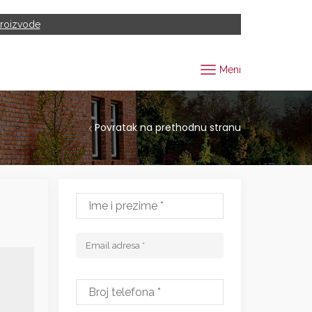
proizvode
Meni
Povratak na prethodnu stranu