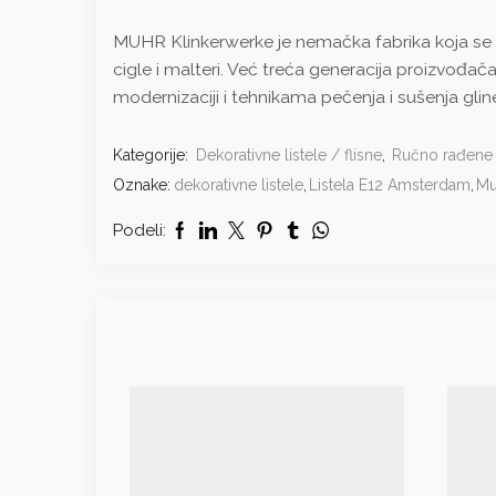
MUHR Klinkerwerke je nemačka fabrika koja se sa
cigle i malteri. Već treća generacija proizvođač
modernizaciji i tehnikama pečenja i sušenja glinen
Kategorije:
Dekorativne listele / flisne
,
Ručno rađene l
Oznake:
dekorativne listele
,
Listela E12 Amsterdam
,
Mu
Podeli: