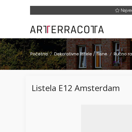
Najve
Početna
Dekorativne listele / flisne
Ručno ra
/
/
Listela E12 Amsterdam