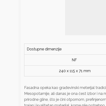
Dostupne dimenzije
NF
240 x 115 x 71 mm
Fasadna opeka kao građevinski meterijal tradici
Mesopotamije, ali danas je ona čest izbor i na
prirodne gline, što je čini otpornom, prefinjeno
trajan i kvalitetan materijal, kome nije potrebn