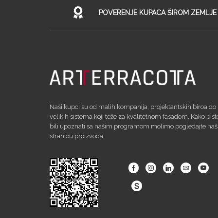
POVERENJE KUPACA ŠIROM ZEMLJE
Naši kupci su od malih kompanija, projektantskih biroa do
velikih sistema koji teže za kvalitetnom fasadom. Kako bist
bili upoznati sa našim programom molimo pogledajte na
stranicu proizvoda.
Facebook
Instagram
Linkedin
Email
Yout