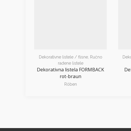
Dekorativne listele / flisne
,
Ručno
Deko
rađene listele
Dekorativna listela FORMBACK
De
rot-braun
Röben