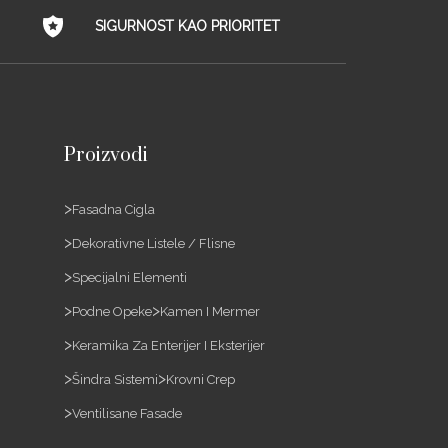
SIGURNOST KAO PRIORITET
Proizvodi
Fasadna Cigla
Dekorativne Listele / Flisne
Specijalni Elementi
Podne Opeke
Kamen I Mermer
Keramika Za Enterijer I Eksterijer
Šindra Sistemi
Krovni Crep
Ventilisane Fasade