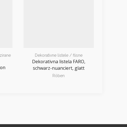
zirane
Dekorativne listele / flisne
Dekorativn
Dekorativna listela FARO,
son
Dekorativ
schwarz-nuanciert, glatt
Röben