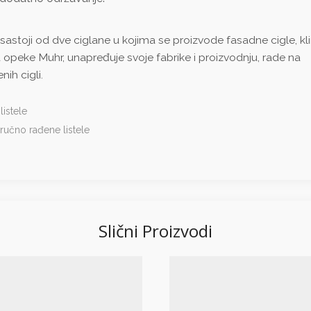
stoji od dve ciglane u kojima se proizvode fasadne cigle, kl
a opeke Muhr, unapređuje svoje fabrike i proizvodnju, rade na
ih cigli.
istele
ručno rađene listele
Slični Proizvodi