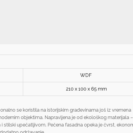
WDF
210 x 100 x 65 mm
onalno se koristila na istorijskim građevinama još iz vremena
 modernim objektima. Napravljena je od ekološkog materijala –
m i stilski upečatljivom. Pečena fasadna opeka je čvrst, ekono
o dodatno održavanje.