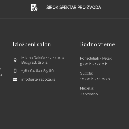
ŠIROK SPEKTAR PROIZVODA
Izložbeni salon
Radno vreme
Milana Rakića 117, 11000
Ponedeljak - Petak:
Beograd, Srbija
9.00 h - 17.00 h
e
+381 64 641 85 66
Subota:
šu
10.00 h - 14.00 h
info@arterracotta.rs
Nedelja:
Zatvoreno
ube