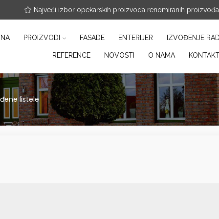
nfo@arterracotta.rs
Najveći izbor opekarskih proizvoda renomiranih proizvođ
TNA
PROIZVODI
FASADE
ENTERIJER
IZVOĐENJE RA
REFERENCE
NOVOSTI
O NAMA
KONTAK
đene listele