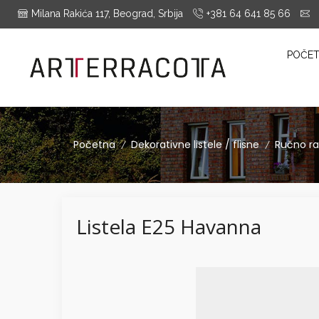
Milana Rakića 117, Beograd, Srbija
+381 64 641 85 66
i
es Montrieux, Engels Baksteen, ABC-Klinkergruppe, Cotto D'este...
POČE
Početna
Dekorativne listele / flisne
Ručno ra
/
/
Listela E25 Havanna