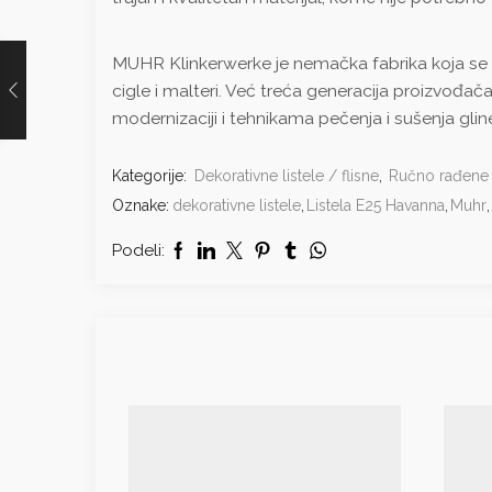
MUHR Klinkerwerke je nemačka fabrika koja se sa
cigle i malteri. Već treća generacija proizvođač
modernizaciji i tehnikama pečenja i sušenja glinen
Kategorije:
Dekorativne listele / flisne
,
Ručno rađene l
Oznake:
dekorativne listele
,
Listela E25 Havanna
,
Muhr
,
Podeli: