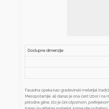
Dostupne dimenzije
Fasadna opeka kao građevinski meterijal tradici
Mesopotamije, ali danas je ona čest izbor i na
prirodne gline, što je čini otpornom, prefinjeno
trajan i kvalitetan materijal, kome nije potrebn