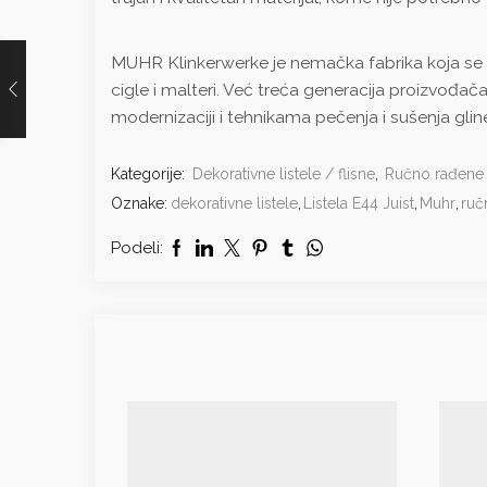
MUHR Klinkerwerke je nemačka fabrika koja se sa
cigle i malteri. Već treća generacija proizvođač
modernizaciji i tehnikama pečenja i sušenja glinen
Kategorije:
Dekorativne listele / flisne
,
Ručno rađene l
Oznake:
dekorativne listele
,
Listela E44 Juist
,
Muhr
,
ruč
Podeli: