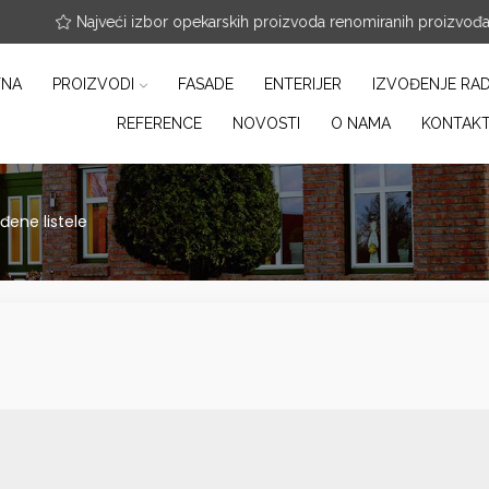
nfo@arterracotta.rs
Najveći izbor opekarskih proizvoda renomiranih proizvođ
TNA
PROIZVODI
FASADE
ENTERIJER
IZVOĐENJE RA
REFERENCE
NOVOSTI
O NAMA
KONTAK
đene listele