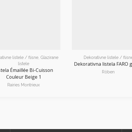
tivne listele / flisne
,
Glazirane
Dekorativne listele / flisn
Dekorativna listela FARO g
listele
stela Émaillée Bi-Cuisson
Röben
Couleur Beige 1
Rairies Montrieux