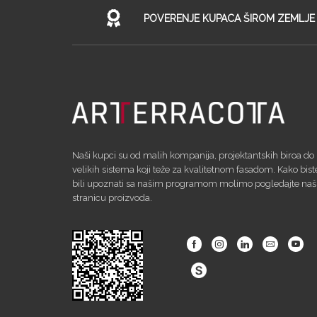
POVERENJE KUPACA ŠIROM ZEMLJE
Naši kupci su od malih kompanija, projektantskih biroa do
velikih sistema koji teže za kvalitetnom fasadom. Kako bist
bili upoznati sa našim programom molimo pogledajte na
stranicu proizvoda.
Facebook
Instagram
Linkedin
Email
Yout