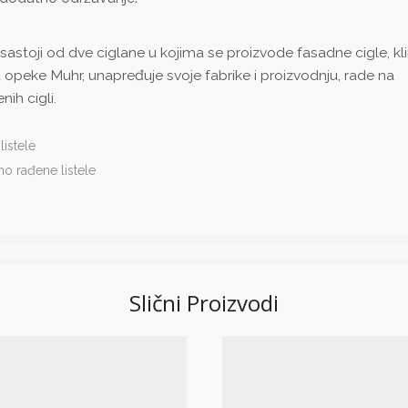
stoji od dve ciglane u kojima se proizvode fasadne cigle, kl
a opeke Muhr, unapređuje svoje fabrike i proizvodnju, rade na
ih cigli.
istele
no rađene listele
Slični Proizvodi