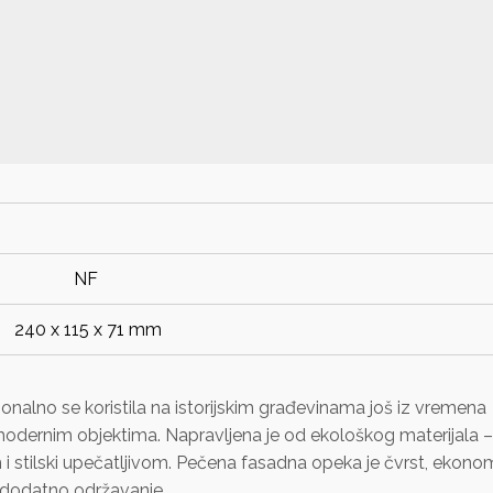
NF
240 x 115 x 71 mm
onalno se koristila na istorijskim građevinama još iz vremena
 modernim objektima. Napravljena je od ekološkog materijala –
m i stilski upečatljivom. Pečena fasadna opeka je čvrst, ekono
o dodatno održavanje.