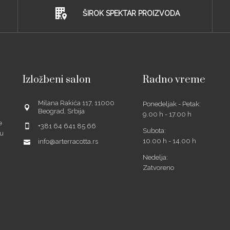
ŠIROK SPEKTAR PROIZVODA
Izložbeni salon
Radno vreme
Milana Rakića 117, 11000
Ponedeljak - Petak:
Beograd, Srbija
9.00 h - 17.00 h
e
+381 64 641 85 66
Subota:
šu
10.00 h - 14.00 h
info@arterracotta.rs
Nedelja:
Zatvoreno
ube