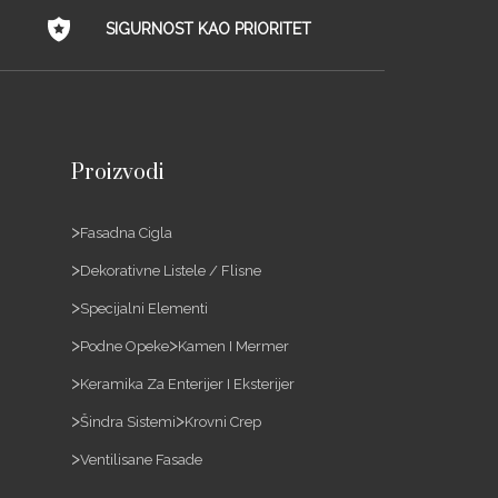
SIGURNOST KAO PRIORITET
Proizvodi
Fasadna Cigla
Dekorativne Listele / Flisne
Specijalni Elementi
Podne Opeke
Kamen I Mermer
Keramika Za Enterijer I Eksterijer
Šindra Sistemi
Krovni Crep
Ventilisane Fasade