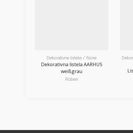
Dekorativne listele / flisne
Dekora
Dekorativna listela AARHUS
Li
weißgrau
Röben