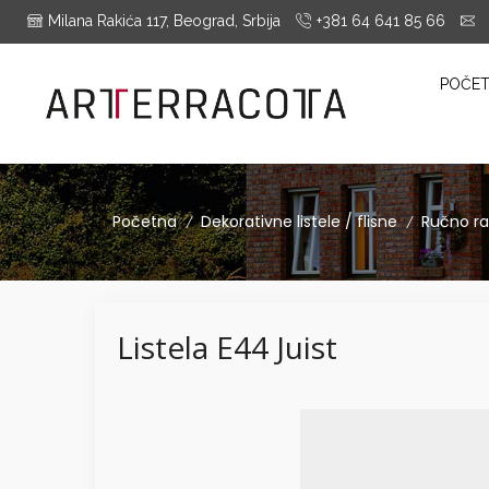
Milana Rakića 117, Beograd, Srbija
+381 64 641 85 66
i
es Montrieux, Engels Baksteen, ABC-Klinkergruppe, Cotto D'este...
POČE
Početna
Dekorativne listele / flisne
Ručno ra
/
/
Listela E44 Juist