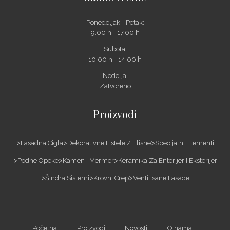
Ponedeljak - Petak:
9.00 h - 17.00 h
Subota:
10.00 h - 14.00 h
Nedelja:
Zatvoreno
Proizvodi
Fasadna Cigla
Dekorativne Listele / Flisne
Specijalni Elementi
Podne Opeke
Kamen I Mermer
Keramika Za Enterijer I Eksterijer
Šindra Sistemi
Krovni Crep
Ventilisane Fasade
Početna
Proizvodi
Novosti
O nama