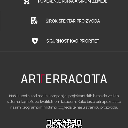
POVERENJE KUPACA ŠIROM ZEMLJE
ŠIROK SPEKTAR PROIZVODA
SIGURNOST KAO PRIORITET
Naši kupci su od malih kompanija, projektantskih biroa do velikih
sistema koji teže za kvalitetnom fasadom. Kako biste bili upoznati sa
našim programom molimo pogledajte našu stranicu proizvoda.