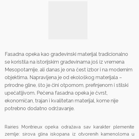
Fasadna opeka kao građevinski materijal tradicionalno
se koristila na istorijskim građevinama još iz vremena
Mesopotamije, ali danas je ona čest izbor i na modernim
objektima. Napravljena je od ekološkog materijala –
prirodne gline, što je čini otpornom, prefinjenom i stilski
upečatljivom. Pečena fasadna opeka je čvrst,
ekonomičan, trajan i kvalitetan materijal, kome nije
potrebno dodatno održavanje.
Rairies Montrieux opeka odražava sav karakter plemenite
zemlje: sirova glina iskopana iz otvorenih kamenoloma u