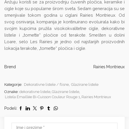
Anžuju koristi se za proizvodnju čuvenih pločica, keramike i
cigle koje su popularne širom sveta. Sedam generacija su se
smenjivale tokom godina u ciglani Rairies Montrieux. Od
svog osnivanja, kompanija je kontinuirano evoluirala kako bi
svojim kupcima pružila visokokvalitetne cigle, dekorativne
listele i „tomette“ pločice od terakote. Smešten u dolini
Loare, selo Les Rairies je jedno od najstarijih proizvodnih
lokacija terakote, „tomette“ pločica i cigle.
Brend
Rairies Montrieux
Kategorije:
Dekorativne listele / flisne
,
Glazirane listele
Oznake:
dekorativne listele
,
Glazirane listele
,
Listela Émaillée Bi-Cuisson Couleur Rouge 1
,
Rairies Montrieux
Podeli: