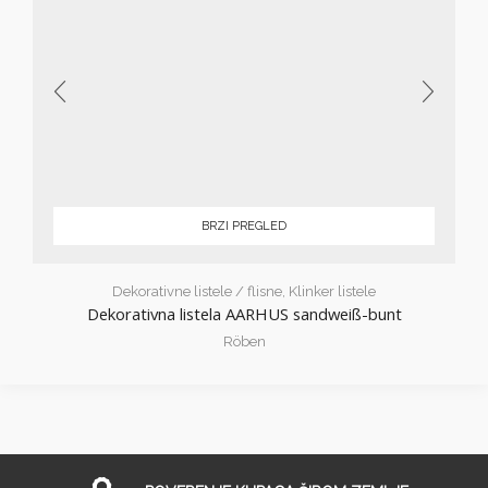
BRZI PREGLED
Dekorativne listele / flisne
,
Klinker listele
Dekorativna listela AARHUS sandweiß-bunt
Röben