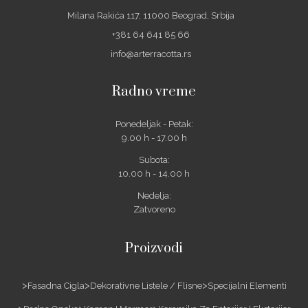
Milana Rakića 117, 11000 Beograd, Srbija
+381 64 641 85 66
info@arterracotta.rs
Radno vreme
Ponedeljak - Petak:
9.00 h - 17.00 h
Subota:
10.00 h - 14.00 h
Nedelja:
Zatvoreno
Proizvodi
Fasadna Cigla
Dekorativne Listele / Flisne
Specijalni Elementi