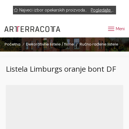
NOVO! Muhr, Rairies Montrieux, Engels Baksteen, ABC-Klinkergruppe, Cotto D'este...
Najveći izbor opekarskih proizvoda renomiranih proizvođača
Pogledajte proizvode
Meni
Početna
Dekorativne listele / flisne
Ručno rađene listele
/
/
Listela Limburgs oranje bont DF