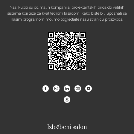
Naši kupci su od malih kompanija, projektantskih biroa do velikih
sistema koji teže za kvalitetnom fasadom. Kako biste bili upoznati sa
našim programom molimo pogledajte našu stranicu proizvoda.
Facebook
Instagram
Linkedin
Email
Youtube
Izložbeni salon