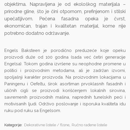
objektima. Napravljena je od ekološkog materijala –
prirodne gline, što je čini otpornom, prefinjenom i stilski
upečatljivom. Pečena fasadna opeka je čvrst,
ekonomičan, trajan i kvalitetan materijal, kome nije
potrebno dodatno održavanje.
Engels Baksteen je porodično preduzeće koje opeku
proizvodi duže od 100 godina (sada već četiri generacije
Engelsa). Tokom godina izvršene su neophodne promene u
politici i proizvodnim metodama, ali je zadržan izvorni,
spoljašnji karakter proizvoda. Na proizvodnim lokacijama u
Paningenu i Oefeltu, širok asortiman prvoklasnih fasadnih i
uličnih cigli se proizvodi korišćenjem lokalnih sirovina,
savremenih proizvodnih mašina, naprednih tunelskih peći i
motivisanih ljudi. Održivo poslovanje i isporuka kvaliteta idu
ruku pod ruku sa Engelsom.
Kategorije:
Dekorativne listele / flisne
,
Ručno rađene listele