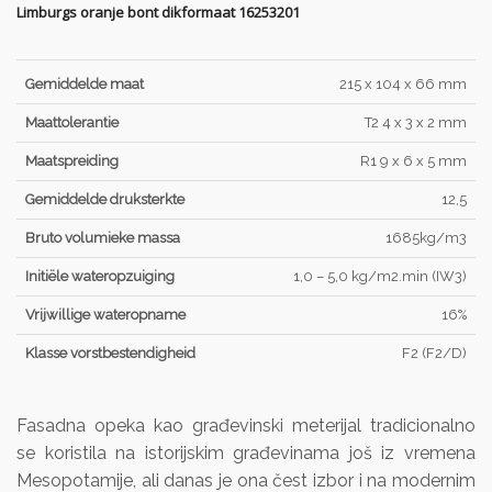
Limburgs oranje bont dikformaat 16253201
Gemiddelde maat
215 x 104 x 66 mm
Maattolerantie
T2 4 x 3 x 2 mm
Maatspreiding
R1 9 x 6 x 5 mm
Gemiddelde druksterkte
12,5
Bruto volumieke massa
1685kg/m3
Initiële wateropzuiging
1,0 – 5,0 kg/m2.min (IW3)
Vrijwillige wateropname
16%
Klasse vorstbestendigheid
F2 (F2/D)
Fasadna opeka kao građevinski meterijal tradicionalno
se koristila na istorijskim građevinama još iz vremena
Mesopotamije, ali danas je ona čest izbor i na modernim