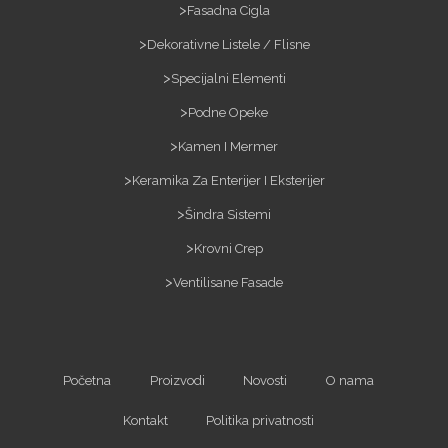
Fasadna Cigla
Dekorativne Listele / Flisne
Specijalni Elementi
Podne Opeke
Kamen I Mermer
Keramika Za Enterijer I Eksterijer
Šindra Sistemi
Krovni Crep
Ventilisane Fasade
Početna
Proizvodi
Novosti
O nama
Kontakt
Politika privatnosti