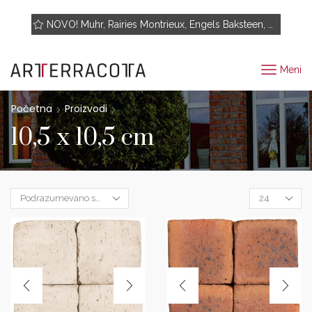
Pogledajte proizvode
NOVO! Muhr, Rairies Montrieux, Engels Baksteen, ABC-Klinkergruppe, Cotto D'este...
Meni
Početna
Proizvodi
10,5 x 10,5 cm
Products
per
page